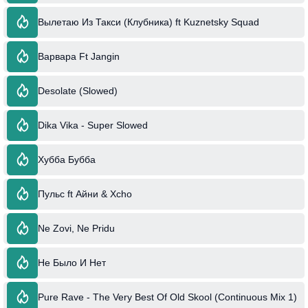
Вылетаю Из Такси (Клубника) ft Kuznetsky Squad
Варвара Ft Jangin
Desolate (Slowed)
Dika Vika - Super Slowed
Хубба Бубба
Пульс ft Айни & Xcho
Ne Zovi, Ne Pridu
Не Было И Нет
Pure Rave - The Very Best Of Old Skool (Continuous Mix 1)