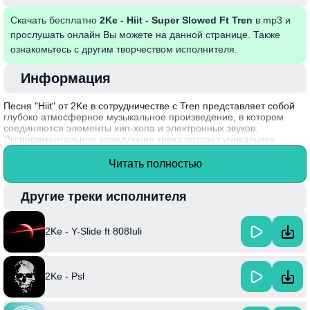
Скачать бесплатно
2Ke - Hiit - Super Slowed Ft Tren
в mp3 и
прослушать онлайн Вы можете на данной странице. Также
ознакомьтесь с другим творчеством исполнителя.
Информация
Песня "Hiit" от 2Ke в сотрудничестве с Tren представляет собой
глубоко атмосферное музыкальное произведение, в котором
соединяются элементы хип-хопа и электронных звуков.
Экспериментальное замедление трека создает уникальное
слушательское восприятие, погружая в мир расслабления и
восприятия. Интенсивные биты и мелодичные партии
Читать полностью
подчеркивают напряжение и волнение, привнося особую
динамику в композицию.
Другие треки исполнителя
Интересный факт: 2Ke известен своей способностью внедрять
различные музыкальные стили в свои работы, что делает каждую
новую песню оригинальной и запоминающейся.
2Ke - Y-Slide ft 808Iuli
2Ke - Psl