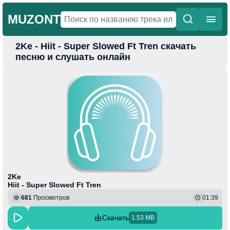
MUZONT
2Ke - Hiit - Super Slowed Ft Tren скачать
Главная
песню и слушать онлайн
Новинки
Популярная
Поп
Фонк
Колыбельные
Веселая
2Ke
Hiit - Super Slowed Ft Tren
681
Просмотров
01:39
Скачать
1.53 MB