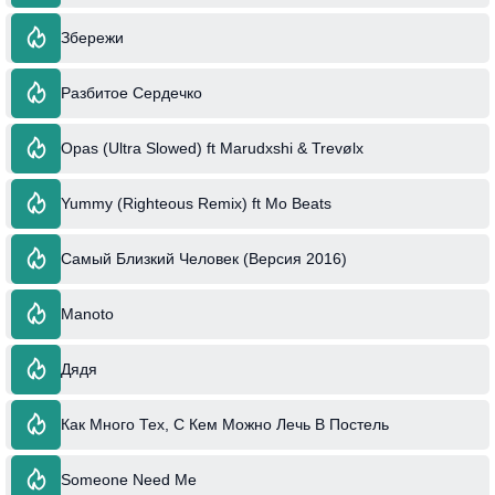
Збережи
Разбитое Сердечко
Opas (Ultra Slowed) ft Marudxshi & Trevølx
Yummy (Righteous Remix) ft Mo Beats
Самый Близкий Человек (Версия 2016)
Manoto
Дядя
Как Много Тех, С Кем Можно Лечь В Постель
Someone Need Me