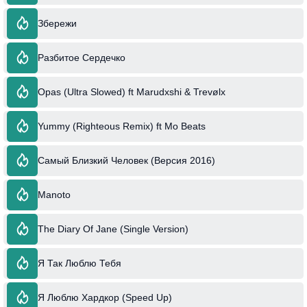
Збережи
Разбитое Сердечко
Opas (Ultra Slowed) ft Marudxshi & Trevølx
Yummy (Righteous Remix) ft Mo Beats
Самый Близкий Человек (Версия 2016)
Manoto
The Diary Of Jane (Single Version)
Я Так Люблю Тебя
Я Люблю Хардкор (Speed Up)