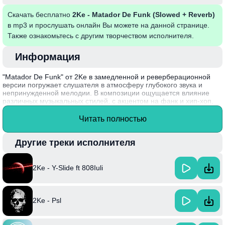
Скачать бесплатно
2Ke - Matador De Funk (Slowed + Reverb)
в mp3 и прослушать онлайн Вы можете на данной странице.
Также ознакомьтесь с другим творчеством исполнителя.
Информация
"Matador De Funk" от 2Ke в замедленной и реверберационной
версии погружает слушателя в атмосферу глубокого звука и
непринужденной мелодии. В композиции ощущается влияние
различных музыкальных стилей, с акцентом на фанк и хип-хоп,
что создает уникальное звуковое сочетание. Трек выделяется
атмосферной инструменталкой, позволяющей погрузиться в свои
Читать полностью
мысли и эмоции, а также стать идеальным сопровождением для
расслабления и медитации. 2Ke продолжает радовать фанатов
необычными экспериментами со звуком, сочетая привычные
Другие треки исполнителя
элементы в новые музыкальные формы. Интересный факт: 2Ke
активно развивает свои музыкальные идеи, активно сотрудничая
с другими артистами, что делает его работы разнообразными и
2Ke - Y-Slide ft 808Iuli
многогранными.
2Ke - Psl