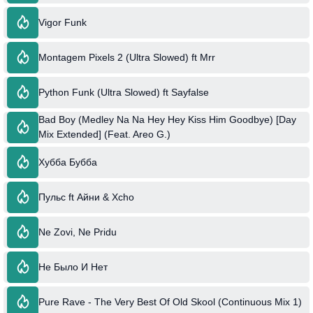
Vigor Funk
Montagem Pixels 2 (Ultra Slowed) ft Mrr
Python Funk (Ultra Slowed) ft Sayfalse
Bad Boy (Medley Na Na Hey Hey Kiss Him Goodbye) [Day
Mix Extended] (Feat. Areo G.)
Хубба Бубба
Пульс ft Айни & Xcho
Ne Zovi, Ne Pridu
Не Было И Нет
Pure Rave - The Very Best Of Old Skool (Continuous Mix 1)