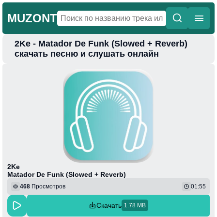
MUZONT
2Ke - Matador De Funk (Slowed + Reverb)
Главная
скачать песню и слушать онлайн
Новинки
Популярная
Поп
Фонк
Колыбельные
Веселая
2Ke
Matador De Funk (Slowed + Reverb)
468
Просмотров
01:55
Скачать
1.78 MB