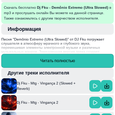
Скачать бесплатно
Dj Fku - Demônio Extremo (Ultra Slowed)
в
mp3 и прослушать онлайн Вы можете на данной странице.
Также ознакомьтесь с другим творчеством исполнителя.
Информация
Песня "Demônio Extremo (Ultra Slowed)" от DJ Fku погружает
слушателя в атмосферу мрачного и глубокого звука,
перемешивая элементы электронной музыки и различных
музыкальных жанров. Замедленная версия трека создает
уникальную и гипнотическую атмосферу, позволяя глубже
прочувствовать каждый аккорд и ритм. Этот трек знаменует собой
Читать полностью
сочетание бурного эмоционального высказывания и звуковых
экспериментов, что делает его притягательным для поклонников
авангардной музыки.
Другие треки исполнителя
DJ Fku, талантливый продюсер и диджей, известен своими
Dj Fku - Mtg - Vingança 2 (Slowed +
необычными подходами к созданию музыки и нередко использует
замедление треков, чтобы создать уникальный аудиовизуальный
Reverb)
опыт.
Dj Fku - Mtg - Vingança 2