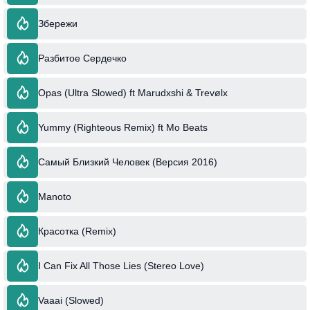
Збережи
Разбитое Сердечко
Opas (Ultra Slowed) ft Marudxshi & Trevølx
Yummy (Righteous Remix) ft Mo Beats
Самый Близкий Человек (Версия 2016)
Manoto
Красотка (Remix)
I Can Fix All Those Lies (Stereo Love)
Vaaai (Slowed)