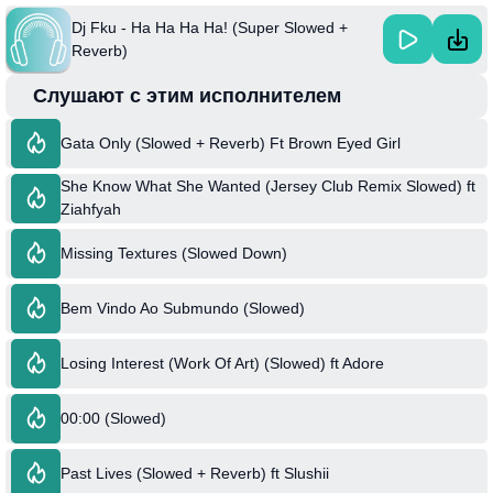
Dj Fku - Ha Ha Ha Ha! (Super Slowed +
Reverb)
Слушают с этим исполнителем
Gata Only (Slowed + Reverb) Ft Brown Eyed Girl
She Know What She Wanted (Jersey Club Remix Slowed) ft
Ziahfyah
Missing Textures (Slowed Down)
Bem Vindo Ao Submundo (Slowed)
Losing Interest (Work Of Art) (Slowed) ft Adore
00:00 (Slowed)
Past Lives (Slowed + Reverb) ft Slushii