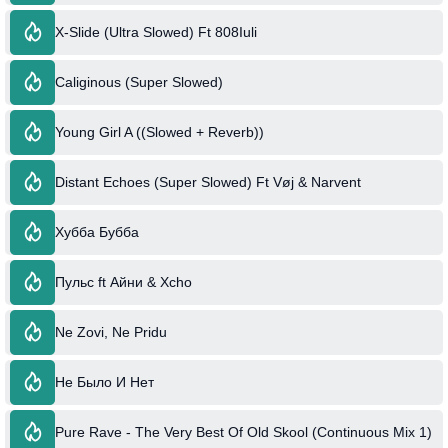
X-Slide (Ultra Slowed) Ft 808Iuli
Caliginous (Super Slowed)
Young Girl A ((Slowed + Reverb))
Distant Echoes (Super Slowed) Ft Vøj & Narvent
Хубба Бубба
Пульс ft Айни & Xcho
Ne Zovi, Ne Pridu
Не Было И Нет
Pure Rave - The Very Best Of Old Skool (Continuous Mix 1)