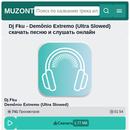
MUZONT
Dj Fku - Demônio Extremo (Ultra Slowed)
Главная
скачать песню и слушать онлайн
Новинки
Популярная
Поп
Фонк
Колыбельные
Веселая
Dj Fku
Demônio Extremo (Ultra Slowed)
741
Просмотров
01:54
Скачать
1.77 MB