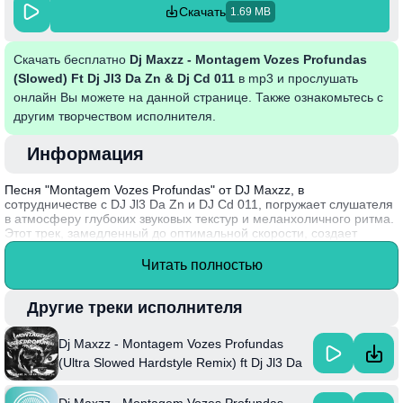
Скачать
1.69 MB
Скачать бесплатно
Dj Maxzz - Montagem Vozes Profundas
(Slowed) Ft Dj Jl3 Da Zn & Dj Cd 011
в mp3 и прослушать
онлайн Вы можете на данной странице. Также ознакомьтесь с
другим творчеством исполнителя.
Информация
Песня "Montagem Vozes Profundas" от DJ Maxzz, в
сотрудничестве с DJ Jl3 Da Zn и DJ Cd 011, погружает слушателя
в атмосферу глубоких звуковых текстур и меланхоличного ритма.
Этот трек, замедленный до оптимальной скорости, создает
уникальное сочетание музыкальных элементов, подчеркивающих
эмоциональную насыщенность и чувственность. Слушатели могут
Читать полностью
ощутить влияние бразильской музыки, которое прослеживается в
каждой ноте, погружая в мир сладких воспоминаний и
задумчивости.
Другие треки исполнителя
Интересный факт: DJ Maxzz активно экспериментирует с
Dj Maxzz - Montagem Vozes Profundas
различными стилями, что делает его музыку многогранной и
востребованной на музыкальной сцене.
(Ultra Slowed Hardstyle Remix) ft Dj Jl3 Da
Zn & Mxtz & Dj Cd 011 & And Mc Gw
Dj Maxzz - Montagem Vozes Profundas