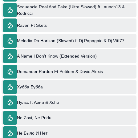
Sequencia Real And Fake (Ultra Slowed) ft Launch13 &
Rodricci
Raven Ft Skets
Melodia Da Horizon (Slowed) ft Dj Papagaio & Dj Vttt77
A Name I Don't Know (Extended Version)
Demander Pardon Ft Petitom & David Alexis
Хубба Бубба
Пульс ft Айни & Xcho
Ne Zovi, Ne Pridu
Не Было И Нет