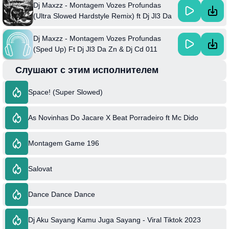
Dj Maxzz - Montagem Vozes Profundas
(Ultra Slowed Hardstyle Remix) ft Dj Jl3 Da
Zn & Mxtz & And Dj Cd 011
Dj Maxzz - Montagem Vozes Profundas
(Sped Up) Ft Dj Jl3 Da Zn & Dj Cd 011
Слушают с этим исполнителем
Space! (Super Slowed)
As Novinhas Do Jacare X Beat Porradeiro ft Mc Dido
Montagem Game 196
Salovat
Dance Dance Dance
Dj Aku Sayang Kamu Juga Sayang - Viral Tiktok 2023