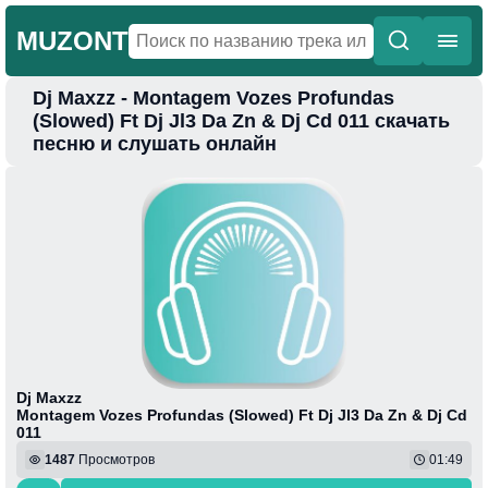
MUZONT
Dj Maxzz - Montagem Vozes Profundas
Главная
(Slowed) Ft Dj Jl3 Da Zn & Dj Cd 011 скачать
песню и слушать онлайн
Новинки
Популярная
Поп
Фонк
Колыбельные
Веселая
Dj Maxzz
Montagem Vozes Profundas (Slowed) Ft Dj Jl3 Da Zn & Dj Cd
011
1487
Просмотров
01:49