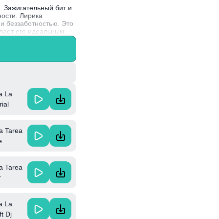
. Зажигательный бит и
ости. Лирика
и беззаботностью. Это
елает его идеальным
очетает элементы
a La
ial
a Tarea
e
a Tarea
r
a La
t Dj