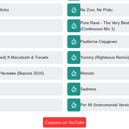
 Xcho
Ne Zovi, Ne Pridu
Pure Rave - The Very Best
(Continuous Mix 1)
Разбитое Сердечко
ed) ft Marudxshi & Trevølx
Yummy (Righteous Remix) 
Человек (Версия 2016)
Manoto
Sadness
Por Mi (Instrumental Versi
Слушать на YouTube