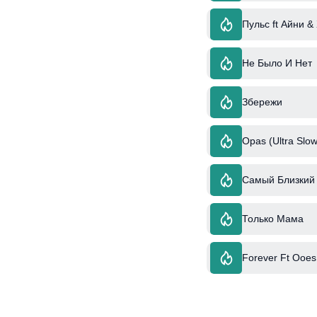
Пульс ft Айни &
Не Было И Нет
Збережи
Opas (Ultra Slow
Самый Близкий 
Только Мама
Forever Ft Ooes