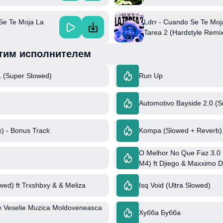
Ikeraus
Ikeraus
Se Te Moja La
Ldrr - Cuando Se Te Moj
Tarea 2 (Hardstyle Remix)
Ikeraus
тим исполнителем
 (Super Slowed)
Run Up
Automotivo Bayside 2.0 (
x) - Bonus Track
Kompa (Slowed + Reverb)
O Melhor No Que Faz 3.0 
M4) ft Djiego & Maxximo D
ed) ft Trxshbxy & & Meliza
Isq Void (Ultra Slowed)
e Veselie Muzica Moldoveneasca
Хубба Бубба