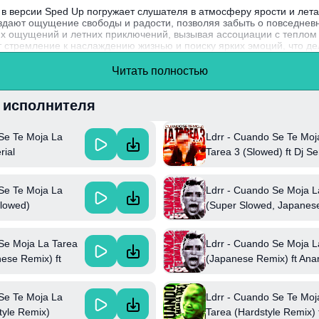
 в версии Sped Up погружает слушателя в атмосферу ярости и лета
дают ощущение свободы и радости, позволяя забыть о повседневн
их ощущений и летних приключений, вызывая ассоциации с теплом 
 стремление к наслаждению жизнью и поиску ярких эмоций, что д
и расслабленных встреч с друзьями.
Читать полностью
 стал популярным благодаря своему уникальному стилю, который с
учания, привнося свежесть в музыкальную индустрию.
и исполнителя
Se Te Moja La
Ldrr - Cuando Se Te Moj
rial
Tarea 3 (Slowed) ft Dj Ser
Se Te Moja La
Ldrr - Cuando Se Moja L
Slowed)
(Super Slowed, Japanes
Remix) ft Anar
Se Moja La Tarea
Ldrr - Cuando Se Moja L
ese Remix) ft
(Japanese Remix) ft Ana
Se Te Moja La
Ldrr - Cuando Se Te Moj
tyle Remix)
Tarea (Hardstyle Remix) f