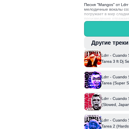
Песня "Mangos" от Ldrr
мелодичные вокалы соз
погружает в мир сладк
произведение отражает
для летних вечеринок 
Интересный факт: Ldrr
электронного и поп-зв
Другие трек
Ldrr - Cuando 
Tarea 3 ft Dj Se
Ldrr - Cuando 
Tarea (Super 
Ldrr - Cuando 
(Slowed, Japan
Anar
Ldrr - Cuando 
Tarea 2 (Hards