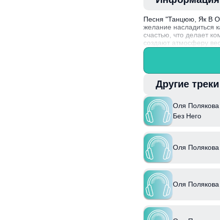
Песня "Танцюю, Як В О
желание насладиться к
счастью, что делает к
создают атмосферу вес
Интересный факт: Оля 
участвует в создании с
Другие трек
Оля Полякова 
Без Него
Оля Полякова
Оля Полякова 