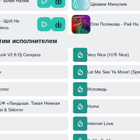
- Білий Налив
Цікавим Минулим
 - Щоб Не
Оля Полякова - Рай На 
іюсь
тим исполнителем
nk V2 ft Dj Cerejass
Very Nice (아주 Nice)
ы
Let Me See Ya Move! (Spe
олос
Исповедь
К/Ф «Ландыши. Такая Нежная
Home
si & Sidorov
Internet Love