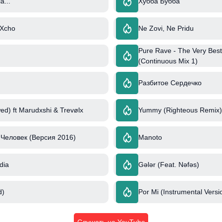
...
Хубба Бубба
 Xcho
Ne Zovi, Ne Pridu
Pure Rave - The Very Best
(Continuous Mix 1)
Разбитое Сердечко
ed) ft Marudxshi & Trevølx
Yummy (Righteous Remix) 
Человек (Версия 2016)
Manoto
ndia
Gələr (Feat. Nəfəs)
d)
Por Mi (Instrumental Versi