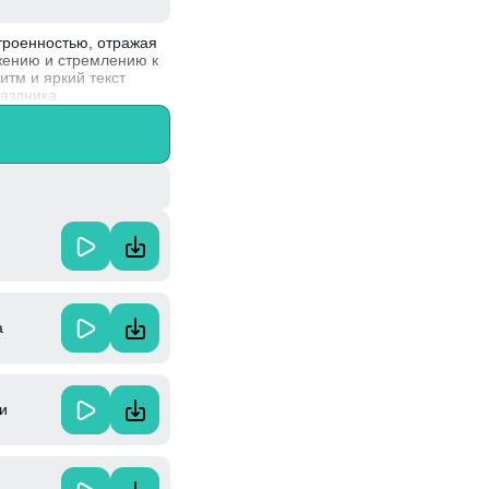
троенностью, отражая
жению и стремлению к
итм и яркий текст
аздника.
 пишет песни и
а
и