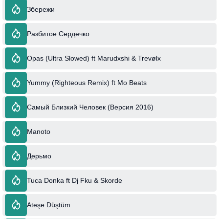
Збережи
Разбитое Сердечко
Opas (Ultra Slowed) ft Marudxshi & Trevølx
Yummy (Righteous Remix) ft Mo Beats
Самый Близкий Человек (Версия 2016)
Manoto
Дерьмо
Tuca Donka ft Dj Fku & Skorde
Ateşe Düştüm