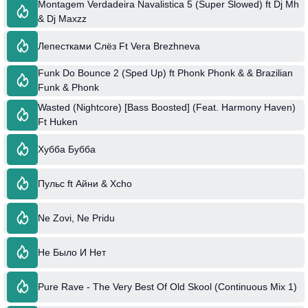
Montagem Verdadeira Navalistica 5 (Super Slowed) ft Dj Mh
& Dj Maxzz
Лепестками Слёз Ft Vera Brezhneva
Funk Do Bounce 2 (Sped Up) ft Phonk Phonk & & Brazilian
Funk & Phonk
Wasted (Nightcore) [Bass Boosted] (Feat. Harmony Haven)
Ft Huken
Хубба Бубба
Пульс ft Айни & Xcho
Ne Zovi, Ne Pridu
Не Было И Нет
Pure Rave - The Very Best Of Old Skool (Continuous Mix 1)