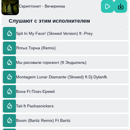
Скриптонит - Вечеринка
Слушают с этим исполнителем
Spit In My Face! (Slowed Version) ft -Prey
Ялгыз Торна (Remix)
Мы рисовали горизонт (ft Эндшпиль)
Montagem Lunar Diamante (Slowed) ft Dj Dylanfk
Вона Ft Плач Єремії
Tati ft Pashasnickers
Boom (Bartiz Remix) Ft Bartiz