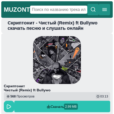
MUZONT
Скриптонит - Чистый (Remix) ft Bullywo
Главная
скачать песню и слушать онлайн
Новинки
Популярная
Поп
Фонк
Колыбельные
Веселая
Скриптонит
Чистый (Remix) ft Bullywo
568
Просмотров
03:13
Скачать
2.99 MB