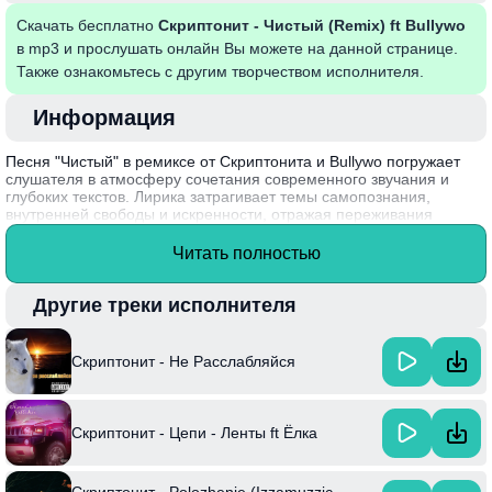
Скачать бесплатно
Скриптонит - Чистый (Remix) ft Bullywo
в mp3 и прослушать онлайн Вы можете на данной странице.
Также ознакомьтесь с другим творчеством исполнителя.
Информация
Песня "Чистый" в ремиксе от Скриптонита и Bullywo погружает
слушателя в атмосферу сочетания современного звучания и
глубоких текстов. Лирика затрагивает темы самопознания,
внутренней свободы и искренности, отражая переживания
молодежи, стремящейся найти своё место в жизни. Музыка и
слова создают мощный эмоциональный заряд, который
Читать полностью
позволяет каждому услышать в песне свою историю.
Скриптонит, настоящая звезда казахстанской хип-хоп-сцены,
Другие треки исполнителя
начал свой путь в музыке, проявив уникальный стиль и
экспериментируя с различными жанрами, что сделало его одним
из самых востребованных исполнителей в постсоветском
Скриптонит - Не Расслабляйся
пространстве.
Скриптонит - Цепи - Ленты ft Ёлка