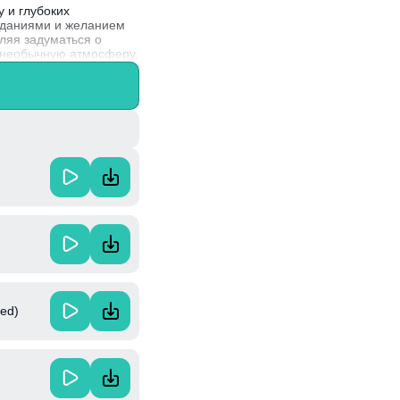
у и глубоких
аданиями и желанием
ляя задуматься о
т необычную атмосферу,
менты разных жанров и
wed)