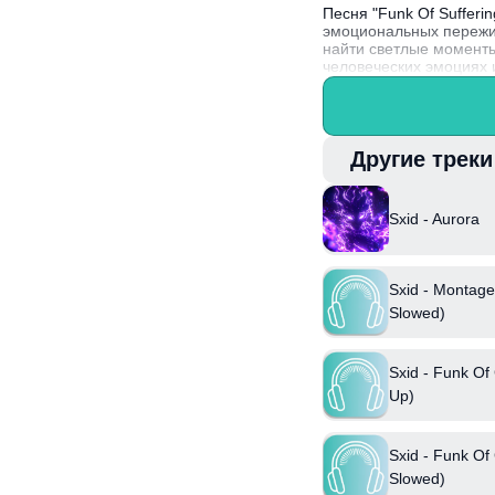
Песня "Funk Of Sufferi
эмоциональных пережи
найти светлые моменты
человеческих эмоциях 
где грусть и радость п
Интересно, что Sxid с
создавая неповторимые
Другие трек
Sxid - Aurora
Sxid - Montage
Slowed)
Sxid - Funk Of
Up)
Sxid - Funk Of
Slowed)