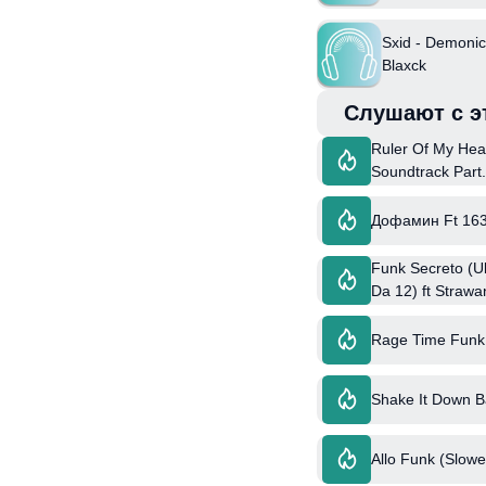
Sxid - Demonic
Blaxck
Слушают с э
Ruler Of My Heart
Soundtrack Part.
Дофамин Ft 16
Funk Secreto (U
Da 12) ft Strawa
Rage Time Funk
Shake It Down 
Allo Funk (Slowe