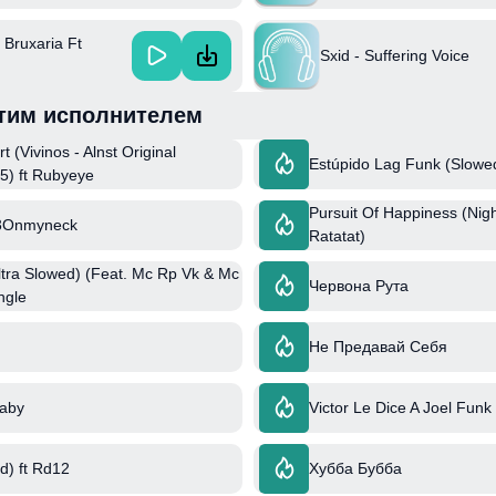
 Bruxaria Ft
Sxid - Suffering Voice
тим исполнителем
 (Vivinos - Alnst Original
Estúpido Lag Funk (Slowe
5) ft Rubyeye
Pursuit Of Happiness (Nig
3Onmyneck
Ratatat)
ltra Slowed) (Feat. Mc Rp Vk & Mc
Червона Рута
ngle
Не Предавай Себя
Baby
Victor Le Dice A Joel Funk
d) ft Rd12
Хубба Бубба