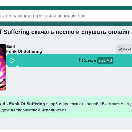
Of Suffering скачать песню и слушать онлайн
винки
Популярная
Поп
Фонк
Колыбель
Sxid
4721
Funk Of Suffering
Скачать
1.21 MB
xid - Funk Of Suffering
в mp3 и прослушать онлайн Вы можете на 
с другим творчеством исполнителя.