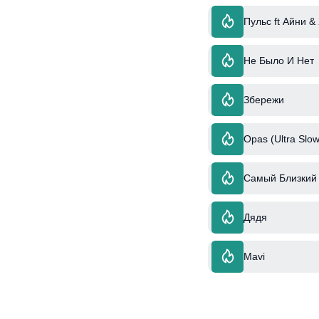
Пульс ft Айни &
Не Было И Нет
Збережи
Opas (Ultra Slow
Самый Близкий 
Дядя
Mavi