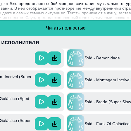
ng" от Sxid представляет собой мощное сочетание музыкального гур
ваний. В ней отображается противоречие между внутренними стр
 даже в самых темных ситуациях. Тексты проникают в душу, застав
и их спектре. Саундтрек, вдохновленный фанк-культурами, создае
ереплетаются в единое целое.
Читать полностью
тал известен благодаря своему уникальному стилю, комбинируя эле
 мелодии, которые находят отклик в сердцах слушателей.
и исполнителя
Sxid - Demonidade
m Incrivel (Super
Sxid - Montagem Incrivel
 Galáctico (Sped
Sxid - Brado (Super Slo
 Galáctico (Super
Sxid - Funk Of Galáctico