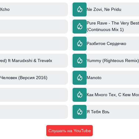
 Xcho
Ne Zovi, Ne Pridu
Pure Rave - The Very Best
(Continuous Mix 1)
Разбитое Сердечко
ed) ft Marudxshi & Trevølx
Yummy (Righteous Remix) 
Человек (Версия 2016)
Manoto
Как Много Тех, С Кем Мо
Я Тебя Взъ
Слушать на YouTube