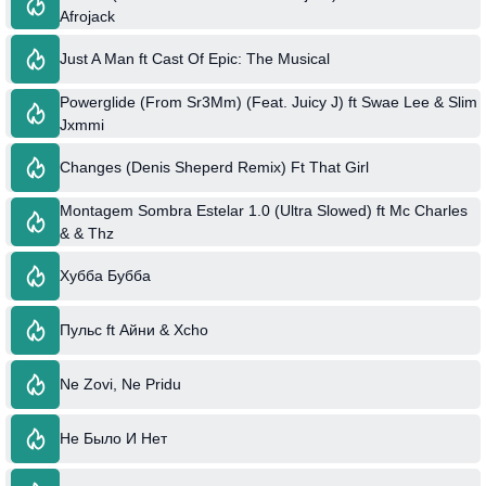
Afrojack
Just A Man ft Cast Of Epic: The Musical
Powerglide (From Sr3Mm) (Feat. Juicy J) ft Swae Lee & Slim
Jxmmi
Changes (Denis Sheperd Remix) Ft That Girl
Montagem Sombra Estelar 1.0 (Ultra Slowed) ft Mc Charles
& & Thz
Хубба Бубба
Пульс ft Айни & Xcho
Ne Zovi, Ne Pridu
Не Было И Нет