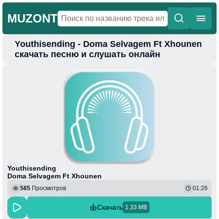
MUZONT
Youthisending - Doma Selvagem Ft Xhounen
Главная
скачать песню и слушать онлайн
Новинки
Популярная
Поп
Фонк
Колыбельные
Веселая
Youthisending
Doma Selvagem Ft Xhounen
585
Просмотров
01:26
Скачать
1.33 MB