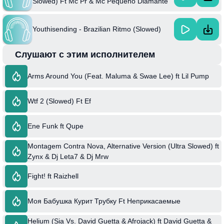
Slowed) Ft Mc Pr & Mc Pequeno Diamante
Youthisending - Brazilian Ritmo (Slowed)
Слушают с этим исполнителем
Arms Around You (Feat. Maluma & Swae Lee) ft Lil Pump
Wtf 2 (Slowed) Ft Ef
Ene Funk ft Qupe
Montagem Contra Nova, Alternative Version (Ultra Slowed) ft
Zynx & Dj Leta7 & Dj Mrw
Fight! ft Raizhell
Моя Бабушка Курит Трубку Ft Неприкасаемые
Helium (Sia Vs. David Guetta & Afrojack) ft David Guetta &