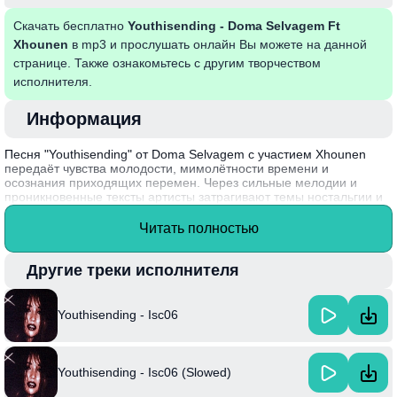
Скачать бесплатно
Youthisending - Doma Selvagem Ft
Xhounen
в mp3 и прослушать онлайн Вы можете на данной
странице. Также ознакомьтесь с другим творчеством
исполнителя.
Информация
Песня "Youthisending" от Doma Selvagem с участием Xhounen
передаёт чувства молодости, мимолётности времени и
осознания приходящих перемен. Через сильные мелодии и
проникновенные тексты артисты затрагивают темы ностальгии и
поиска своего места в мире, создавая атмосферу глубокой
эмоциональной связи с слушателем. В каждом слове ощущается
Читать полностью
стремление сохранить моменты беззаботной юности, прежде чем
они исчезнут.
Другие треки исполнителя
Интересный факт: Doma Selvagem стал известен благодаря
уникальному сочетанию различных музыкальных стилей, что
позволяет ему привлекать внимание как поклонников, так и
Youthisending - Isc06
критиков.
Youthisending - Isc06 (Slowed)