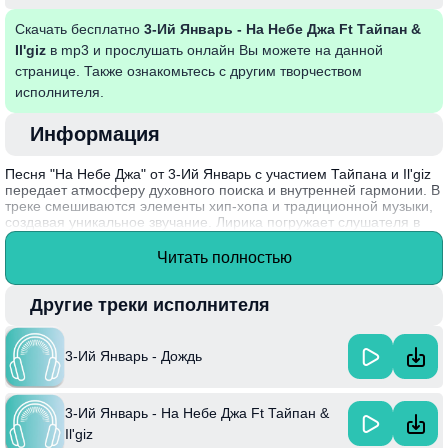
Скачать бесплатно
3-Ий Январь - На Небе Джа Ft Тайпан &
Il'giz
в mp3 и прослушать онлайн Вы можете на данной
странице. Также ознакомьтесь с другим творчеством
исполнителя.
Информация
Песня "На Небе Джа" от 3-Ий Январь с участием Тайпана и Il'giz
передает атмосферу духовного поиска и внутренней гармонии. В
треке смешиваются элементы хип-хопа и традиционной музыки,
создавая уникальное звучание. Лирика погружает слушателя в
размышления о судьбе, вере и взаимопонимании, отражая
глубину человеческих чувств и стремление к свободе. Художники
Читать полностью
мастерски играют с ритмом и гармонией, проводя аудиторию
через эмоции, которые знакомы каждому.
Другие треки исполнителя
Интересно, что группа 3-Ий Январь была образована в начале
2010-х и с тех пор зарекомендовала себя как один из ярких
представителей современного музыкального движения в России.
3-Ий Январь - Дождь
3-Ий Январь - На Небе Джа Ft Тайпан &
Il'giz