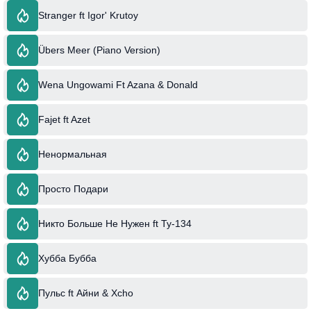
Stranger ft Igor' Krutoy
Übers Meer (Piano Version)
Wena Ungowami Ft Azana & Donald
Fajet ft Azet
Ненормальная
Просто Подари
Никто Больше Не Нужен ft Ту-134
Хубба Бубба
Пульс ft Айни & Xcho