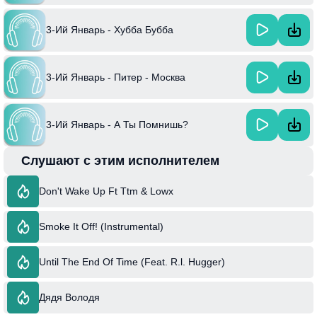
3-Ий Январь - Хубба Бубба
3-Ий Январь - Питер - Москва
3-Ий Январь - А Ты Помнишь?
Слушают с этим исполнителем
Don't Wake Up Ft Ttm & Lowx
Smoke It Off! (Instrumental)
Until The End Of Time (Feat. R.l. Hugger)
Дядя Володя