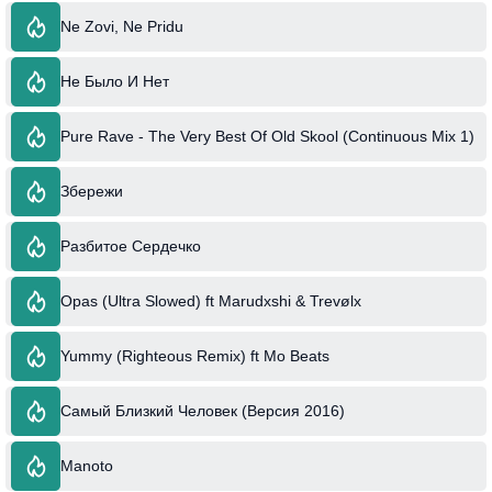
Ne Zovi, Ne Pridu
Не Было И Нет
Pure Rave - The Very Best Of Old Skool (Continuous Mix 1)
Збережи
Разбитое Сердечко
Opas (Ultra Slowed) ft Marudxshi & Trevølx
Yummy (Righteous Remix) ft Mo Beats
Самый Близкий Человек (Версия 2016)
Manoto