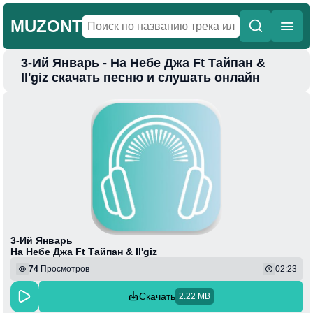
MUZONT
3-Ий Январь - На Небе Джа Ft Тайпан &
Главная
Il'giz скачать песню и слушать онлайн
Новинки
Популярная
Поп
Фонк
Колыбельные
Веселая
3-Ий Январь
На Небе Джа Ft Тайпан & Il'giz
74
Просмотров
02:23
Скачать
2.22 MB