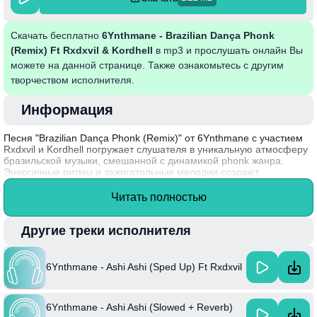
Скачать бесплатно
6Ynthmane - Brazilian Dança Phonk
(Remix) Ft Rxdxvil & Kordhell
в mp3 и прослушать онлайн Вы
можете на данной странице. Также ознакомьтесь с другим
творчеством исполнителя.
Информация
Песня "Brazilian Dança Phonk (Remix)" от 6Ynthmane с участием
Rxdxvil и Kordhell погружает слушателя в уникальную атмосферу
бразильской музыки, смешанной с динамикой phonk жанра.
Энергичные ритмы и зажигательные мелодии создают
неповторимый звук, который идеально подходит для вечеринок и
танцевальных мероприятий. Этот трек выделяется своей яркой
Читать полностью
энергетикой и придаёт ощущение свободы, позволяя каждому
почувствовать себя частью чего-то большего.
Другие треки исполнителя
Интересно, что 6Ynthmane активно экспериментирует с
различными музыкальными стилями, создавая уникальные
коллаборации, которые становятся хитом среди поклонников
6Ynthmane - Ashi Ashi (Sped Up) Ft Rxdxvil
современной музыки.
6Ynthmane - Ashi Ashi (Slowed + Reverb)