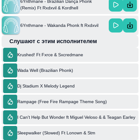
6Ynthmane - Brazilian Dança Phonk
(Remix) Ft Rxdxvil & Kordhell
6Ynthmane - Wakanda Phonk ft Rxdxvil
Слушают с этим исполнителем
Krushed! Ft Fxrce & Sxcredmane
Wada Well (Brazilian Phonk)
Dj Stadium X Melody Legend
Rampage (Free Fire Rampage Theme Song)
I Can't Help But Wonder ft Miguel Veloso & & Teagan Earley
Sleepwalker (Slowed) Ft Lonown & Stm