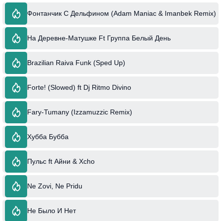
Фонтанчик С Дельфином (Adam Maniac & Imanbek Remix)
На Деревне-Матушке Ft Группа Белый День
Brazilian Raiva Funk (Sped Up)
Forte! (Slowed) ft Dj Ritmo Divino
Fary-Tumany (Izzamuzzic Remix)
Хубба Бубба
Пульс ft Айни & Xcho
Ne Zovi, Ne Pridu
Не Было И Нет