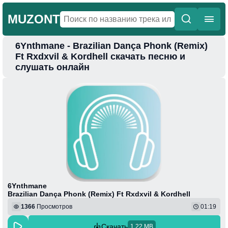
MUZONT
6Ynthmane - Brazilian Dança Phonk (Remix)
Главная
Ft Rxdxvil & Kordhell скачать песню и
слушать онлайн
Новинки
Популярная
Поп
Фонк
Колыбельные
Веселая
6Ynthmane
Brazilian Dança Phonk (Remix) Ft Rxdxvil & Kordhell
1366
Просмотров
01:19
Скачать
1.22 MB