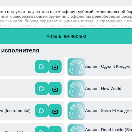
длин погружает слушателя в атмосферу глубокой эмоциональной бо
нном и завораживающем звучании с эффектом реверберации раск
 поиска себя. Лирика передает ощущение потери и стремления к в
 что каждый аккорд — это шаг на пути к самопознанию. Через мела
т чувства, знакомые каждому, кто когда-либо ощущал внутренние к
Читать полностью
м уникальным стилем и способностью соединять разные музыкаль
ясь личными переживаниями и стремлением донести до слушателе
и исполнителя
Адлин - Одна ft Килджо
Адлин - New World
Адлин - Зима Ft Килджо
e (Instrumental)
Адлин - Dead Inside (Sl