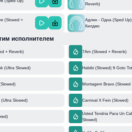
ve (Sped Up)
Reverb)
ve (Slowed +
Адлин - Одна (Sped Up) 
Килджо
тим исполнителем
wed + Reverb)
7Am (Slowed + Reverb)
k (Ultra Slowed)
Habibi (Slowed) ft Goto To
(Slowed)
Montagem Bravo (Slowed +
 (Ultra Slowed)
Carnival X Fein (Slowed)
Usted Tendria Para Un Caf
wed)
Slowed)