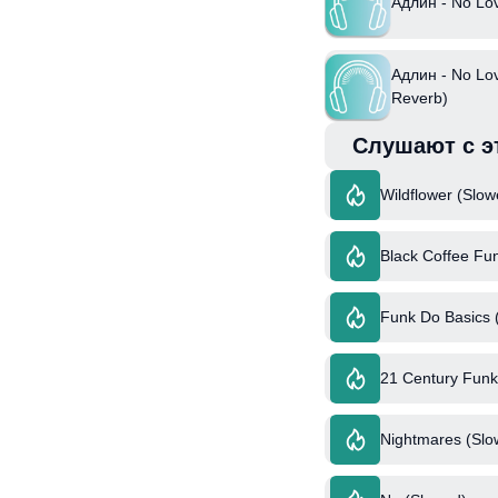
Адлин - No Lo
Адлин - No Lo
Reverb)
Слушают с э
Wildflower (Slo
Black Coffee Fun
Funk Do Basics 
21 Century Funk
Nightmares (Slo