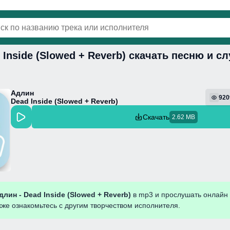
 Inside (Slowed + Reverb) скачать песню и с
винки
Популярная
Поп
Фонк
Колыбель
Адлин
920
Dead Inside (Slowed + Reverb)
Скачать
2.62 MB
длин - Dead Inside (Slowed + Reverb)
в mp3 и прослушать онлайн
кже ознакомьтесь с другим творчеством исполнителя.