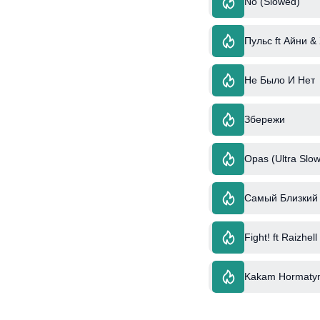
No (Slowed)
Пульс ft Айни &
Не Было И Нет
Збережи
Opas (Ultra Slow
Самый Близкий 
Fight! ft Raizhell
Kakam Hormaty