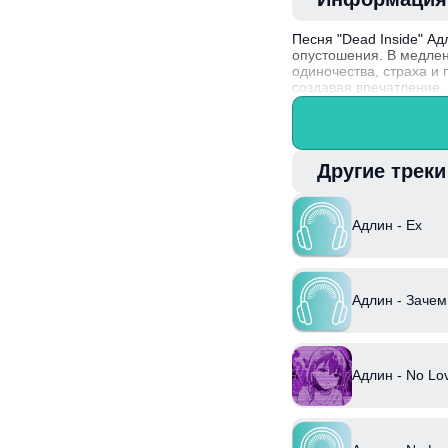
Песня "Dead Inside" А
опустошения. В медле
одиночества, страха и
создавая впечатление,
композиция затрагивае
Адлин, известная свои
эту песню, вдохновля
эмоцию.
Другие трек
Адлин - Ex
Адлин - Зачем
Адлин - No Lov