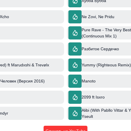
Хубба Бубба
 Xcho
Ne Zovi, Ne Pridu
Pure Rave - The Very Best
(Continuous Mix 1)
Разбитое Сердечко
ed) ft Marudxshi & Trevølx
Yummy (Righteous Remix) 
Человек (Версия 2016)
Manoto
2099 ft Isxro
Alibi (With Pabllo Vittar & Y
mdyr
Yseult