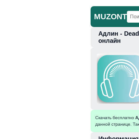
MUZONT
Адлин - Dead
Главная
Но
онлайн
Скачать бесплатно
А
данной странице. Та
Информация