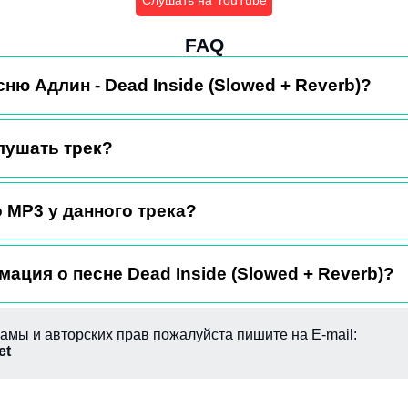
Слушать на YouTube
FAQ
сню Адлин - Dead Inside (Slowed + Reverb)?
лушать трек?
 MP3 у данного трека?
ация о песне Dead Inside (Slowed + Reverb)?
амы и авторских прав пожалуйста пишите на E-mail:
et