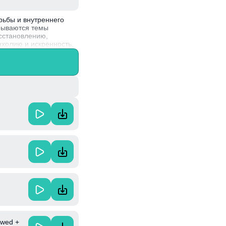
рьбы и внутреннего
рываются темы
осстановлению,
нхолию и искренность,
онфликты.
ные жанры, написала
й свою искреннюю
owed +