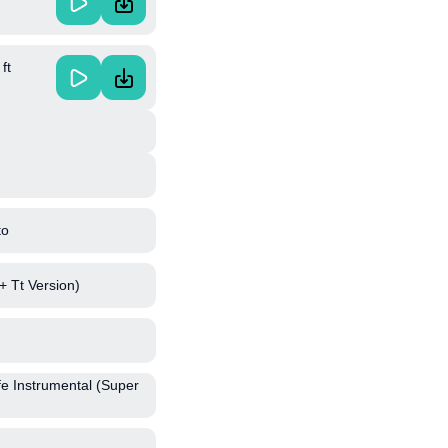
ft
to
 Tt Version)
e Instrumental (Super