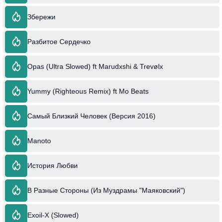
Збережи
Разбитое Сердечко
Opas (Ultra Slowed) ft Marudxshi & Trevølx
Yummy (Righteous Remix) ft Mo Beats
Самый Близкий Человек (Версия 2016)
Manoto
История Любви
В Разные Стороны (Из Муздрамы "Маяковский")
Exoil-X (Slowed)