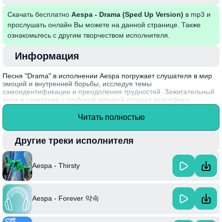
Скачать бесплатно
Aespa - Drama (Sped Up Version)
в mp3 и
прослушать онлайн Вы можете на данной странице. Также
ознакомьтесь с другим творчеством исполнителя.
Информация
Песня "Drama" в исполнении Aespa погружает слушателя в мир
эмоций и внутренней борьбы, исследуя темы
самоидентификации и преодоления трудностей. Зажигательный
ритм в сочетании с глубокой лирикой создает атмосферу
напряженности и динамики, что делает трек идеальным
саундтреком к моментам саморефлексии и преодоления
Читать полностью
препятствий. В версии Sped Up музыка обретает ещё большую
энергию, побуждая танцевать и чувствовать каждый ритм.
Другие треки исполнителя
Aespa, корейская группа, дебютировавшая в 2020 году, известна
своим уникальным концептом, объединяющим реальность и
виртуальные миры, что привлекает внимание фанатов по всему
Aespa - Thirsty
миру.
Aespa - Forever 약속