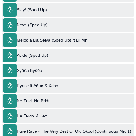
Slay! (Sped Up)
Next! (Sped Up)
Melodia Da Selva (Sped Up) ft Dj Mh
Acido (Sped Up)
Хубба Бубба
Пульс ft Айни & Xcho
Ne Zovi, Ne Pridu
Не Было И Нет
Pure Rave - The Very Best Of Old Skool (Continuous Mix 1)