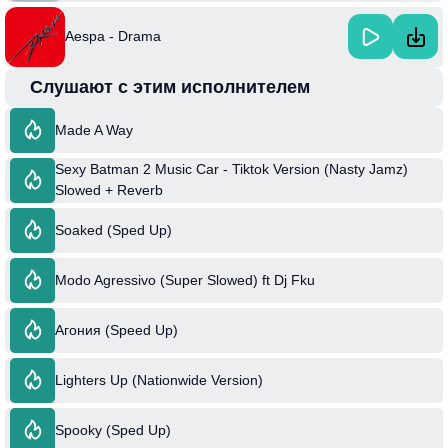
Aespa - Drama
Слушают с этим исполнителем
Made A Way
Sexy Batman 2 Music Car - Tiktok Version (Nasty Jamz)
Slowed + Reverb
Soaked (Sped Up)
Modo Agressivo (Super Slowed) ft Dj Fku
Агония (Speed Up)
Lighters Up (Nationwide Version)
Spooky (Sped Up)