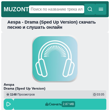
MUZONT
Aespa - Drama (Sped Up Version) скачать
Главная
песню и слушать онлайн
Новинки
Популярная
Поп
Фонк
Колыбельные
Веселая
Aespa
Drama (Sped Up Version)
1148
Просмотров
03:05
Скачать
2.87 MB