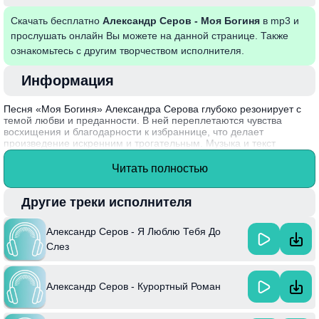
Скачать бесплатно
Александр Серов - Моя Богиня
в mp3 и
прослушать онлайн Вы можете на данной странице. Также
ознакомьтесь с другим творчеством исполнителя.
Информация
Песня «Моя Богиня» Александра Серова глубоко резонирует с
темой любви и преданности. В ней переплетаются чувства
восхищения и благодарности к избраннице, что делает
произведение искренним и трогательным. Музыка и текст
создают атмосферу романтического идеала, в котором каждый
слушатель может найти что-то близкое для себя. Мелодия
Читать полностью
подчеркивает эмоциональную насыщенность слов, делая песню
запоминающейся и глубокой.
Другие треки исполнителя
Интересный факт: «Моя Богиня» была выпущена в 1991 году и
стала одной из самых популярных песен Серова, укрепив его
Александр Серов - Я Люблю Тебя До
статус в мире русской эстрады.
Слез
Александр Серов - Курортный Роман