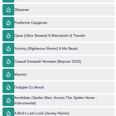
Збережи
Разбитое Сердечко
Opas (Ultra Slowed) ft Marudxshi & Trevølx
Yummy (Righteous Remix) ft Mo Beats
Самый Близкий Человек (Версия 2016)
Manoto
Пойдём Со Мной
Annihilate (Spider-Man: Across The Spider-Verse -
Instrumental)
A Bird's Last Look (Jersey Remix)