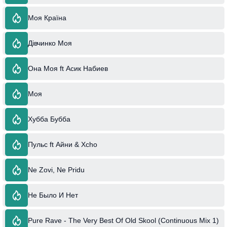
Моя Країна
Дівчинко Моя
Она Моя ft Асик Набиев
Моя
Хубба Бубба
Пульс ft Айни & Xcho
Ne Zovi, Ne Pridu
Не Было И Нет
Pure Rave - The Very Best Of Old Skool (Continuous Mix 1)