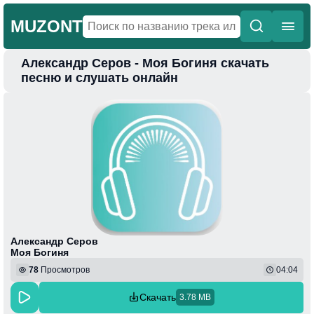
MUZONT
Александр Серов - Моя Богиня скачать
Главная
песню и слушать онлайн
Новинки
Популярная
Поп
Фонк
Колыбельные
Веселая
Александр Серов
Моя Богиня
78
Просмотров
04:04
Скачать
3.78 MB