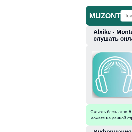
MUZONT
Alxike - Mont
Главная
Но
слушать онл
Скачать бесплатно
A
можете на данной ст
Информация