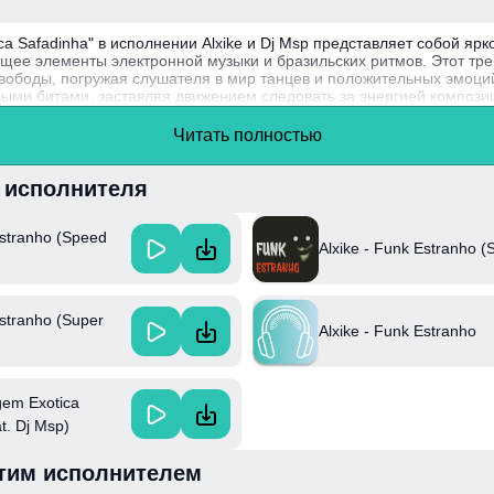
a Safadinha" в исполнении Alxike и Dj Msp представляет собой ярк
щее элементы электронной музыки и бразильских ритмов. Этот тре
вободы, погружая слушателя в мир танцев и положительных эмоци
ыми битами, заставляя движением следовать за энергией компози
 стал известен благодаря своим уникальным музыкальным решениям
Читать полностью
чными диджеями, что принесло ему популярность на танцевальной
и исполнителя
Estranho (Speed
Alxike - Funk Estranho (
Estranho (Super
Alxike - Funk Estranho
gem Exotica
t. Dj Msp)
тим исполнителем