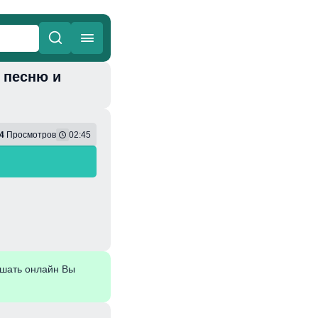
ь песню и
ные
Веселая
4
Просмотров
02:45
шать онлайн Вы