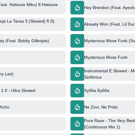
(Feat. Hatsune Miku) ft Hatsune
Hey Brendon (Feat. Ayesha
ja La Tarea 3 (Slowed) ft Dj
Already Won (Feat. Lil Dur
ty (Feat. Bobby Gillespie)
Mysterious Mose Funk (Su
Mysterious Mose Funk
Instrumental E Slowed - 
my Lee)
Sinfônica
1.0 - Ultra Slowed
Хубба Бубба
 Xcho
Ne Zovi, Ne Pridu
Pure Rave - The Very Best
(Continuous Mix 1)