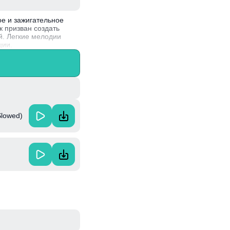
ое и зажигательное
к призван создать
й. Легкие мелодии
ции.
 и работам в
 сцене.
Slowed)