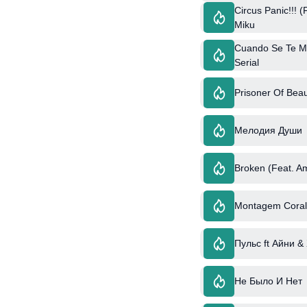
Circus Panic!!! 
Miku
Cuando Se Te Mo
Serial
Prisoner Of Beau
Мелодия Души
Broken (Feat. A
Montagem Coral 
Пульс ft Айни &
Не Было И Нет