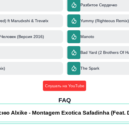
Разбитое Сердечко
ed) ft Marudxshi & Trevølx
Yummy (Righteous Remix) 
Человек (Версия 2016)
Manoto
Bad Yard (2 Brothers Of H
ix)
The Spark
Слушать на YouTube
FAQ
ню Alxike - Montagem Exotica Safadinha (Feat. 