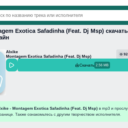
agem Exotica Safadinha (Feat. Dj Msp) скачат
винки
Популярная
Поп
Фонк
Колыбель
айн
Alxike
92
Montagem Exotica Safadinha (Feat. Dj Msp)
Скачать
2.56 MB
lxike - Montagem Exotica Safadinha (Feat. Dj Msp)
в mp3 и прослу
ранице. Также ознакомьтесь с другим творчеством исполнителя.