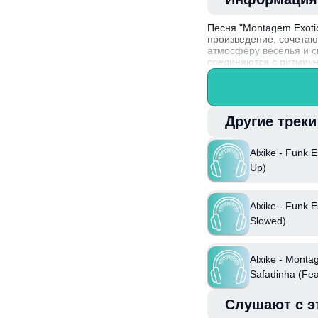
Песня "Montagem Exotic
произведение, сочетаю
атмосферу веселья и с
соединяются с ритмичн
Забавный факт: Alxike
коллаборациях с разли
Другие трек
Alxike - Funk 
Up)
Alxike - Funk 
Slowed)
Alxike - Monta
Safadinha (Fea
Слушают с э