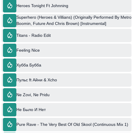
Heroes Tonight Ft Johnning
Superhero (Heroes & Villians) (Originally Performed By Metro
Boomin, Future And Chris Brown) [Instrumental]
Titans - Radio Edit
Feeling Nice
Хубба Бубба
Пульс ft Айни & Xcho
Ne Zovi, Ne Pridu
Не Было И Нет
Pure Rave - The Very Best Of Old Skool (Continuous Mix 1)