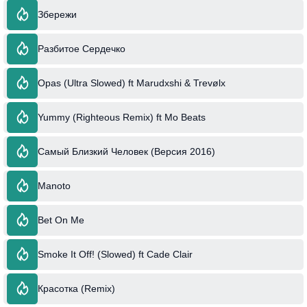
Збережи
Разбитое Сердечко
Opas (Ultra Slowed) ft Marudxshi & Trevølx
Yummy (Righteous Remix) ft Mo Beats
Самый Близкий Человек (Версия 2016)
Manoto
Bet On Me
Smoke It Off! (Slowed) ft Cade Clair
Красотка (Remix)