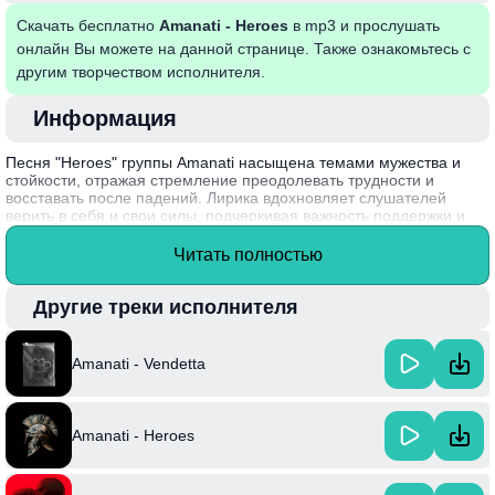
Скачать бесплатно
Amanati - Heroes
в mp3 и прослушать
онлайн Вы можете на данной странице. Также ознакомьтесь с
другим творчеством исполнителя.
Информация
Песня "Heroes" группы Amanati насыщена темами мужества и
стойкости, отражая стремление преодолевать трудности и
восставать после падений. Лирика вдохновляет слушателей
верить в себя и свои силы, подчеркивая важность поддержки и
единства в лицах испытаний. Мелодия, сочетающая мощные
вокалы с энергичными инструментами, создает атмосферу
Читать полностью
надежды и оптимизма, побуждая двигаться вперед, несмотря на
преграды.
Другие треки исполнителя
Интересный факт: группа Amanati была основана в 2015 году и с
тех пор закрепила за собой репутацию талантливого
исполнителя на сцене современной музыки.
Amanati - Vendetta
Amanati - Heroes