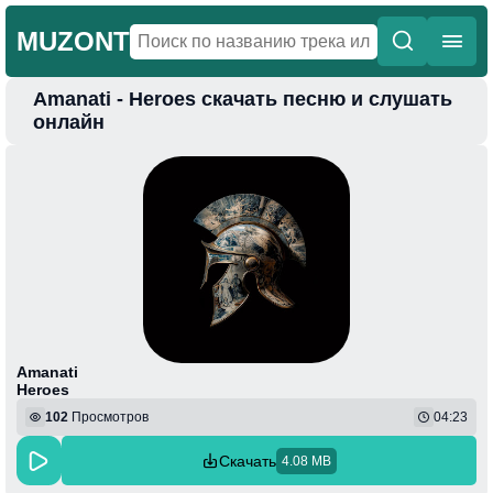
MUZONT
Amanati - Heroes скачать песню и слушать
Главная
онлайн
Новинки
Популярная
Поп
Фонк
Колыбельные
Веселая
Amanati
Heroes
102
Просмотров
04:23
Скачать
4.08 MB