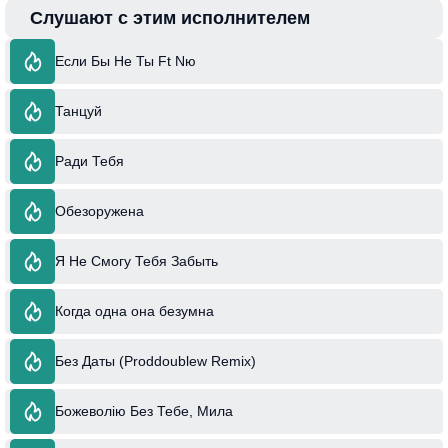
Слушают с этим исполнителем
Если Бы Не Ты Ft Nю
Танцуй
Ради Тебя
Обезоружена
Я Не Смогу Тебя Забыть
Когда одна она безумна
Без Даты (Proddoublew Remix)
Божеволію Без Тебе, Мила