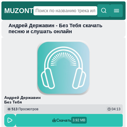
MUZONT
Андрей Державин - Без Тебя скачать
Главная
песню и слушать онлайн
Новинки
Популярная
Поп
Фонк
Колыбельные
Веселая
Андрей Державин
Без Тебя
513
Просмотров
04:13
Скачать
3.92 MB