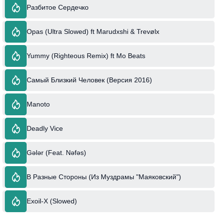
Разбитое Сердечко
Opas (Ultra Slowed) ft Marudxshi & Trevølx
Yummy (Righteous Remix) ft Mo Beats
Самый Близкий Человек (Версия 2016)
Manoto
Deadly Vice
Gələr (Feat. Nəfəs)
В Разные Стороны (Из Муздрамы "Маяковский")
Exoil-X (Slowed)