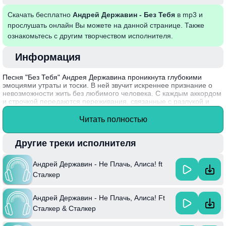
Скачать бесплатно
Андрей Державин - Без Тебя
в mp3 и
прослушать онлайн Вы можете на данной странице. Также
ознакомьтесь с другим творчеством исполнителя.
Информация
Песня "Без Тебя" Андрея Державина проникнута глубокими
эмоциями утраты и тоски. В ней звучит искреннее признание о
невозможности жить без любимого человека. С каждым аккордом
и строчкой передаются переживания, связанные с разлукой и
болезненным ожиданием. Этот трек затрагивает темы любви и
одиночества, знакомые многим, что делает его особенно близким
Читать полностью
и понятным слушателям. В мелодии и лирике чувствуется
теплота и melancholia, создавая атмосферу ностальгии.
Другие треки исполнителя
Андрей Державин, известный российский музыкант и композитор,
написал эту песню в начале 90-х годов, что сделало её одной из
Андрей Державин - Не Плачь, Алиса! ft
популярных мелодий того времени.
Сталкер
Андрей Державин - Не Плачь, Алиса! Ft
Сталкер & Сталкер