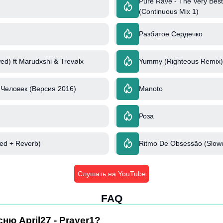
Pure Rave - The Very Best
(Continuous Mix 1)
Разбитое Сердечко
ed) ft Marudxshi & Trevølx
Yummy (Righteous Remix) 
Человек (Версия 2016)
Manoto
Роза
wed + Reverb)
Ritmo De Obsessão (Slow
Слушать на YouTube
FAQ
ню April27 - Prayer1?