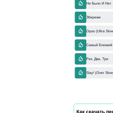
Не Было И Нет
Збережи
Opas (Ultra Slow
Самый Близкий 
Раз, Два, Три
Slay! (Over Slo
Как скачать пес