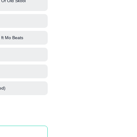
 Of Old Skool
ft Mo Beats
ed)