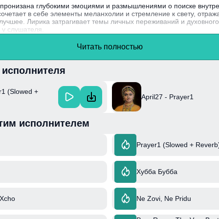
27 пронизана глубокими эмоциями и размышлениями о поиске внутре
очетает в себе элементы меланхолии и стремление к свету, отраж
 лучшее. Лирика затрагивает темы личных переживаний и духовног
 у слушателя.
l27, известный своими выразительными текстами, часто черпает вд
Читать полностью
 испытаний, что придаёт его музыке подлинность и искренность.
и исполнителя
er1 (Slowed +
April27 - Prayer1
тим исполнителем
Prayer1 (Slowed + Reverb
Хубба Бубба
 Xcho
Ne Zovi, Ne Pridu