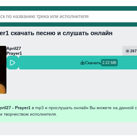
ayer1 скачать песню и слушать онлайн
винки
Популярная
Поп
Фонк
Колыбель
April27
267
Prayer1
Скачать
2.22 MB
pril27 - Prayer1
в mp3 и прослушать онлайн Вы можете на данной с
им творчеством исполнителя.