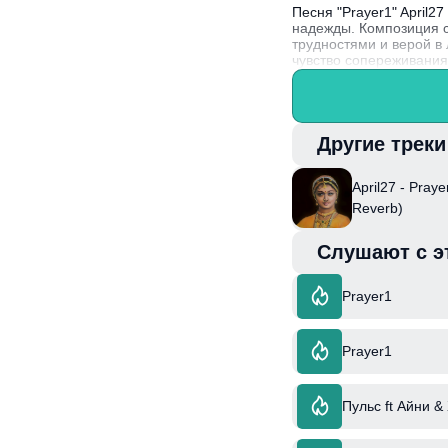
Песня "Prayer1" April
надежды. Композиция с
трудностями и верой в
чувство сопереживания
Интересный факт: Apri
собственных жизненных
Другие трек
April27 - Pray
Reverb)
Слушают с э
Prayer1
Prayer1
Пульс ft Айни &