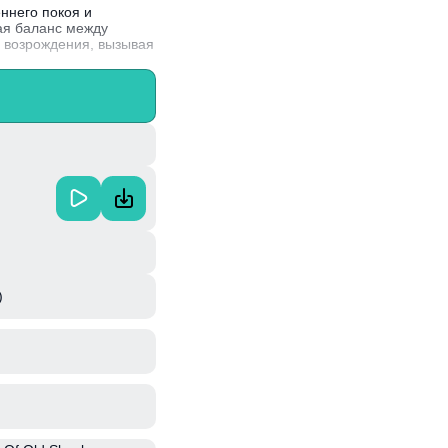
ннего покоя и
ая баланс между
о возрождения, вызывая
охновение из своих
)