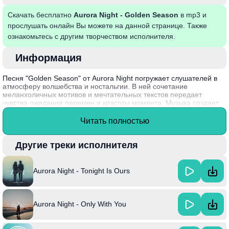
Скачать бесплатно
Aurora Night - Golden Season
в mp3 и
прослушать онлайн Вы можете на данной странице. Также
ознакомьтесь с другим творчеством исполнителя.
Информация
Песня "Golden Season" от Aurora Night погружает слушателей в
атмосферу волшебства и ностальгии. В ней сочетание
меланхоличных мотивов и мечтательных текстов передает
чувства ожидания перемен и красоты момента. Музыка создает
образ золотого времени, когда все кажется возможным, а каждое
мгновение наполнено магией. Эта композиция вдохновляет на
Читать полностью
размышления о жизни и природе, подчеркивая, как важно ценить
каждый миг.
Другие треки исполнителя
Aurora Night, талантливая исполнительница из Норвегии, создает
музыку, которая резонирует с эмоциями многих слушателей,
внося в свои тексты личные переживания и глубокие смысловые
Aurora Night - Tonight Is Ours
слои.
Aurora Night - Only With You