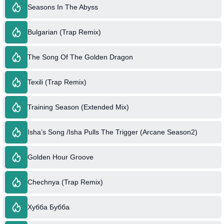
Seasons In The Abyss
Bulgarian (Trap Remix)
The Song Of The Golden Dragon
Texili (Trap Remix)
Training Season (Extended Mix)
Isha’s Song /Isha Pulls The Trigger (Arcane Season2)
Golden Hour Groove
Chechnya (Trap Remix)
Хубба Бубба