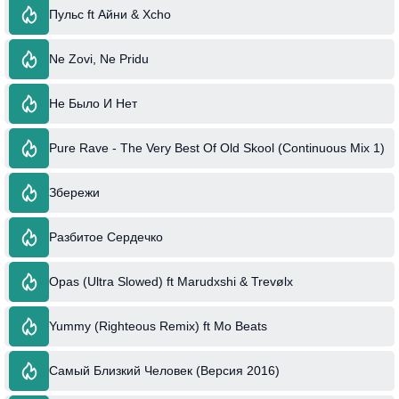
Пульс ft Айни & Xcho
Ne Zovi, Ne Pridu
Не Было И Нет
Pure Rave - The Very Best Of Old Skool (Continuous Mix 1)
Збережи
Разбитое Сердечко
Opas (Ultra Slowed) ft Marudxshi & Trevølx
Yummy (Righteous Remix) ft Mo Beats
Самый Близкий Человек (Версия 2016)