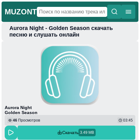
MUZONT
Aurora Night - Golden Season скачать
Главная
песню и слушать онлайн
Новинки
Популярная
Поп
Фонк
Колыбельные
Веселая
Aurora Night
Golden Season
46
Просмотров
03:45
Скачать
3.49 MB