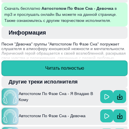
Скачать бесплатно
Автостопом По Фазе Сна - Девочка
в
mp3 и прослушать онлайн Вы можете на данной странице.
Также ознакомьтесь с другим творчеством исполнителя.
Информация
Песня "Девочка" группы "Автостопом По Фазе Сна" погружает
слушателя в атмосферу юношеской нежности и мечтательности.
Лирический герой обращается к своей возлюбленной, раскрывая
свои чувства и переживания, связанные с первой любовью.
Нежная музыка и искренние слова вызывают воспоминания о
беззаботных временах и юношеских мечтах, что делает трек
Читать полностью
универсальным и relatable для многих.
Интересный факт: группа "Автостопом По Фазе Сна" была
Другие треки исполнителя
основана в 2010 году и быстро завоевала популярность
благодаря уникальному сочетанию пост-панка и мелодичного
Автостопом По Фазе Сна - Я Впадаю В
рока.
Кому
Автостопом По Фазе Сна - Девочка