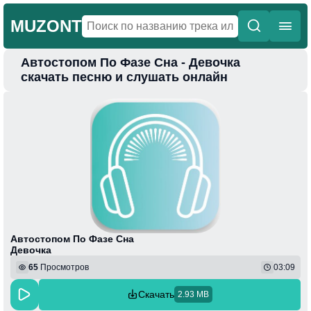
MUZONT
Автостопом По Фазе Сна - Девочка
Главная
скачать песню и слушать онлайн
Новинки
Популярная
Поп
Фонк
Колыбельные
Веселая
Автостопом По Фазе Сна
Девочка
65
Просмотров
03:09
Скачать
2.93 MB