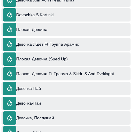
Devochka S Kartinki
Плохая Девочка
Девочка Ждет Ft Группа Арамис
Плохая Девочка (Sped Up)
Плохая Девочка Ft Травма & Skidri & And Dvrklxght
Девочка-Пай
Девочка-Пай
Девочка, Послушай