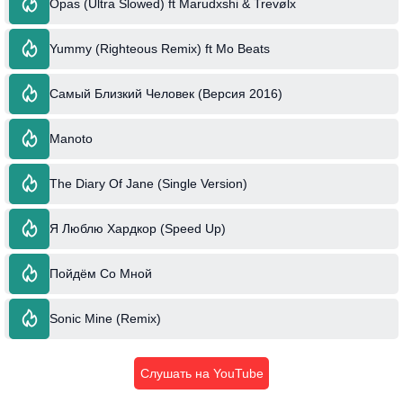
Opas (Ultra Slowed) ft Marudxshi & Trevølx
Yummy (Righteous Remix) ft Mo Beats
Самый Близкий Человек (Версия 2016)
Manoto
The Diary Of Jane (Single Version)
Я Люблю Хардкор (Speed Up)
Пойдём Со Мной
Sonic Mine (Remix)
Слушать на YouTube