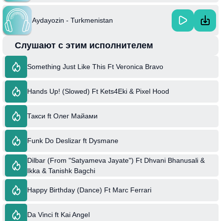
Aydayozin - Turkmenistan
Слушают с этим исполнителем
Something Just Like This Ft Veronica Bravo
Hands Up! (Slowed) Ft Kets4Eki & Pixel Hood
Такси ft Олег Майами
Funk Do Deslizar ft Dysmane
Dilbar (From "Satyameva Jayate") Ft Dhvani Bhanusali &
Ikka & Tanishk Bagchi
Happy Birthday (Dance) Ft Marc Ferrari
Da Vinci ft Kai Angel