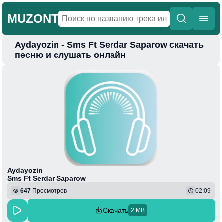
MUZONT
Aydayozin - Sms Ft Serdar Saparow скачать
Главная
песню и слушать онлайн
Новинки
Популярная
Поп
Фонк
Колыбельные
Веселая
Aydayozin
Sms Ft Serdar Saparow
647
Просмотров
02:09
Скачать
2 MB