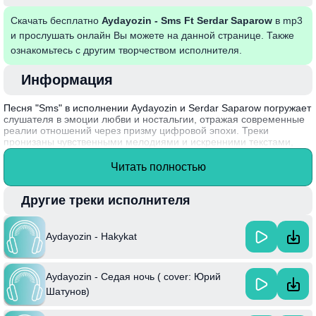
Скачать бесплатно
Aydayozin - Sms Ft Serdar Saparow
в mp3
и прослушать онлайн Вы можете на данной странице. Также
ознакомьтесь с другим творчеством исполнителя.
Информация
Песня "Sms" в исполнении Aydayozin и Serdar Saparow погружает
слушателя в эмоции любви и ностальгии, отражая современные
реалии отношений через призму цифровой эпохи. Треки
пронизаны чувственными мелодиями и искренними текстами,
которые заставляют задуматься о сложности общения в нашем
быстром мире. Каждый звук и слово передают атмосферу, где
Читать полностью
смс-сообщения становятся не просто текстом, а настоящими
связующими звеньями между людьми.
Другие треки исполнителя
Aydayozin, известный своим уникальным стилем, сумел
объединить в этой композиции традиционные мелодии с
современным ритмом, создавая тем самым мост между
Aydayozin - Hakykat
культурами и поколениями. Занимаясь музыкой больше десяти
лет, артист продолжает развиваться и экспериментировать, что
делает его работы особенно привлекательными для широкой
Aydayozin - Седая ночь ( cover: Юрий
аудитории.
Шатунов)