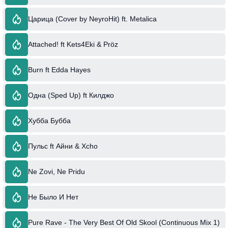
Царица (Cover by NeyroHit) ft. Metalica
Attached! ft Kets4Eki & Pröz
Burn ft Edda Hayes
Одна (Sped Up) ft Килджо
Хубба Бубба
Пульс ft Айни & Xcho
Ne Zovi, Ne Pridu
Не Было И Нет
Pure Rave - The Very Best Of Old Skool (Continuous Mix 1)