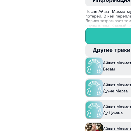
Песня Айшат Махметмур
потерей. В ней перепл
Лирика затрагивает те
слушателям. Каждый сл
Айшат Махметмурзаева,
благодаря умению сое
Другие трек
Айшат Махмет
Безам
Айшат Махмет
Дуьне Мерза
Айшат Махмет
Ду Цхьана
Айшат Махмет