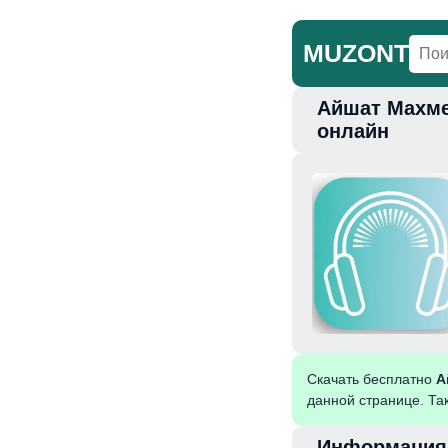
MUZONT
Айшат Махме
Главная
Но
онлайн
Скачать бесплатно
А
данной странице. Та
Информация