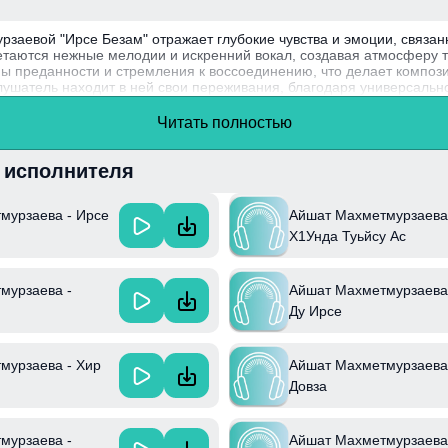
заевой "Ирсе Безам" отражает глубокие чувства и эмоции, связа
етаются нежные мелодии и искренний вокал, создавая атмосферу т
мы преданности и стремления к воссоединению, что делает композ
ушатель находит в ней свои переживания, благодаря универсально
 известная своим крупным вкладам в музыкальную культуру, заво
Читать полностью
динять традиционные мотивы с современными музыкальными напр
и исполнителя
мурзаева - Ирсе
Айшат Махметмурзаева
Х1Унда Туьйсу Ас
мурзаева -
Айшат Махметмурзаева
Ду Ирсе
мурзаева - Хир
Айшат Махметмурзаева
Довза
Айшат Махметмурзаева
мурзаева -