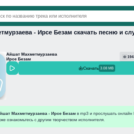
тмурзаева - Ирсе Безам скачать песню и сл
винки
Популярная
Поп
Фонк
Колыбель
Айшат Махметмурзаева
194
Ирсе Безам
Скачать
3.08 MB
йшат Махметмурзаева - Ирсе Безам
в mp3 и прослушать онлайн 
кже ознакомьтесь с другим творчеством исполнителя.