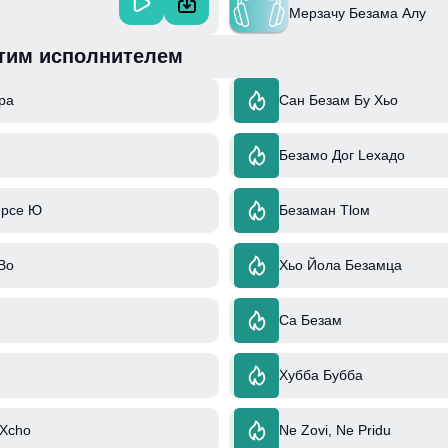
Мерзачу Безама Алу
тим исполнителем
ра
Сан Безам Бу Хьо
Безамо Дог Lехадо
Ирсе Ю
Безаман Тlом
Во
Хьо Йола Безамца
Са Безам
Хубба Бубба
 Xcho
Ne Zovi, Ne Pridu