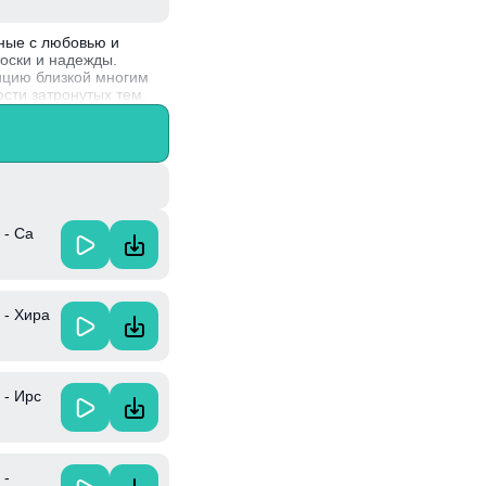
нные с любовью и
оски и надежды.
ицию близкой многим
сти затронутых тем.
евала популярность
авлениями.
 - Са
 - Хира
 - Ирс
 -