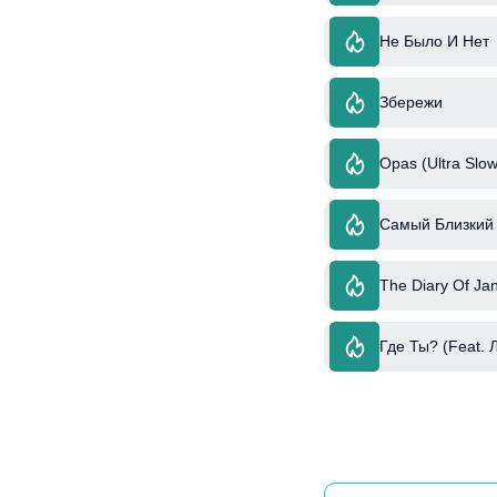
Не Было И Нет
Збережи
Opas (Ultra Slow
Самый Близкий 
The Diary Of Jan
Где Ты? (Feat. 