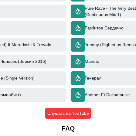
Pure Rave - The Very Best
(Continuous Mix 1)
Разбитое Сердечко
ed) ft Marudxshi & Trevølx
Yummy (Righteous Remix) 
Человек (Версия 2016)
Manoto
e (Single Version)
Генерал
Лампабикт)
Another Ft Dolinamusic
Слушать на YouTube
FAQ