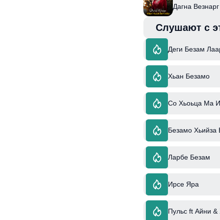
Дагна Везнарг
Слушают с э
Деги Безам Лаа
Хьан Безамо
Со Хьоьца Ма 
Безамо Хьийза 
Ларбе Безам
Ирсе Яра
Пульс ft Айни &