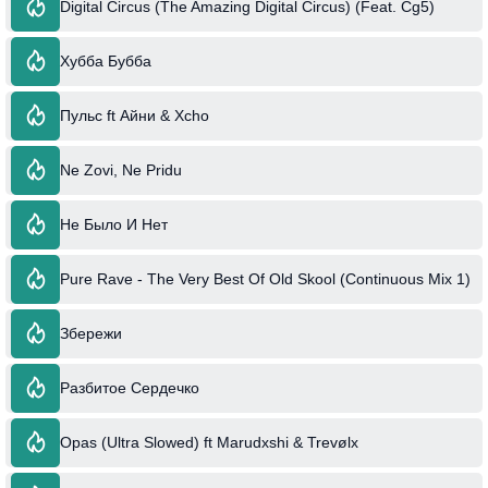
Digital Circus (The Amazing Digital Circus) (Feat. Cg5)
Хубба Бубба
Пульс ft Айни & Xcho
Ne Zovi, Ne Pridu
Не Было И Нет
Pure Rave - The Very Best Of Old Skool (Continuous Mix 1)
Збережи
Разбитое Сердечко
Opas (Ultra Slowed) ft Marudxshi & Trevølx