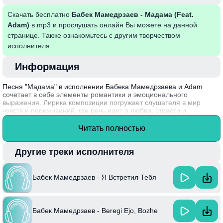
Скачать бесплатно
Бабек Мамедрзаев - Мадама (Feat.
Adam)
в mp3 и прослушать онлайн Вы можете на данной
странице. Также ознакомьтесь с другим творчеством
исполнителя.
Информация
Песня "Мадама" в исполнении Бабека Мамедрзаева и Adam
сочетает в себе элементы романтики и эмоционального
выражения. Лирика композиции погружает слушателя в мир
чувств и переживаний, где речь идет о любви, страсти и
непередаваемом волшебстве момента, когда два сердца
соединяются. Музыкальные ритмы наполняют мелодию
Читать полностью
энергией, создавая атмосферу уюта и тепла, что делает песню
особенно запоминающейся.
Другие треки исполнителя
Интересный факт: Бабек Мамедрзаев известен своим
уникальным стилем, который успешно сочетает традиционные
элементы азербайджанской музыки с современными трендами,
Бабек Мамедрзаев - Я Встретил Тебя
привнося в свою работу свежесть и оригинальность.
Бабек Мамедрзаев - Beregi Ejo, Bozhe