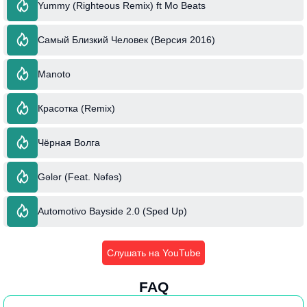
Yummy (Righteous Remix) ft Mo Beats
Самый Близкий Человек (Версия 2016)
Manoto
Красотка (Remix)
Чёрная Волга
Gələr (Feat. Nəfəs)
Automotivo Bayside 2.0 (Sped Up)
Слушать на YouTube
FAQ