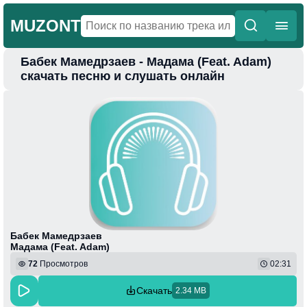
MUZONT
Бабек Мамедрзаев - Мадама (Feat. Adam)
Главная
скачать песню и слушать онлайн
Новинки
Популярная
Поп
Фонк
Колыбельные
Веселая
Бабек Мамедрзаев
Мадама (Feat. Adam)
72
Просмотров
02:31
Скачать
2.34 MB