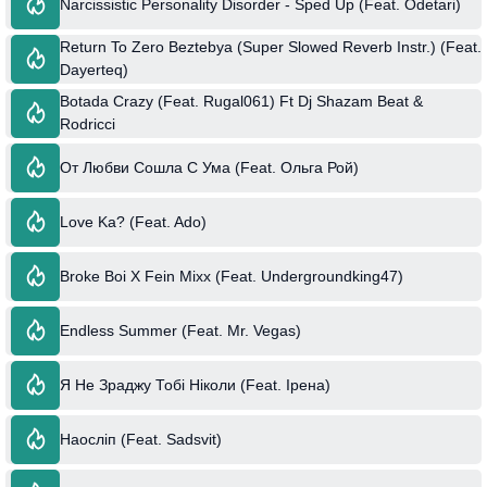
Narcissistic Personality Disorder - Sped Up (Feat. Odetari)
Return To Zero Beztebya (Super Slowed Reverb Instr.) (Feat.
Dayerteq)
Botada Crazy (Feat. Rugal061) Ft Dj Shazam Beat &
Rodricci
От Любви Сошла С Ума (Feat. Ольга Рой)
Love Ka? (Feat. Ado)
Broke Boi X Fein Mixx (Feat. Undergroundking47)
Endless Summer (Feat. Mr. Vegas)
Я Не Зраджу Тобі Ніколи (Feat. Ірена)
Наосліп (Feat. Sadsvit)