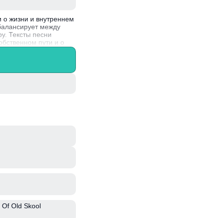
 о жизни и внутреннем
балансирует между
у. Тексты песни
бственном пути и о
пулярность благодаря
ые и философские
 Of Old Skool