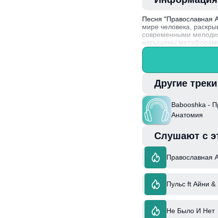
Песня "Православная 
мире человека, раскры
современными мелодия
насыщены метафорами и
том, как вера влияет 
Интересный факт: груп
своему оригинальному 
вопросы.
Другие трек
Babooshka - 
Анатомия
Слушают с э
Православная 
Пульс ft Айни &
Не Было И Нет