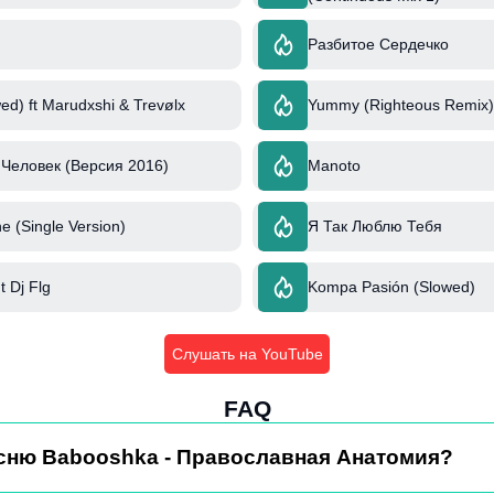
Разбитое Сердечко
ed) ft Marudxshi & Trevølx
Yummy (Righteous Remix) 
Человек (Версия 2016)
Manoto
e (Single Version)
Я Так Люблю Тебя
 Dj Flg
Kompa Pasión (Slowed)
Слушать на YouTube
FAQ
есню Babooshka - Православная Анатомия?