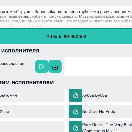
Анатомия" группы Babooshka наполнена глубокими размышлениями
вая темы веры, любви и поиска смысла. Музыкальная композиция 
ми и традиционными мотивами, что создает уникальную атмосфер
 образами, которые заставляют слушателя задуматься о своей со
на человеческую природу и взаимоотношения.
Читать полностью
па Babooshka была образована в 2012 году и быстро завоевала по
стилю и глубоким текстам, которые затрагивают важные социальн
и исполнителя
Православная
тим исполнителем
Анатомия
Хубба Бубба
 Xcho
Ne Zovi, Ne Pridu
Pure Rave - The Very Best
(Continuous Mix 1)