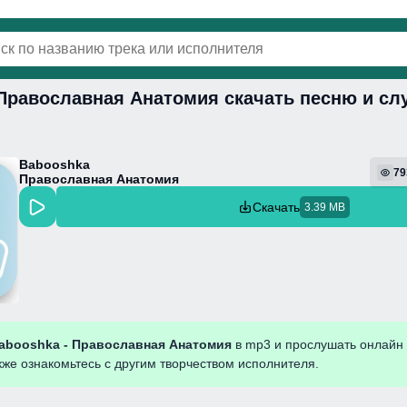
 Православная Анатомия скачать песню и сл
винки
Популярная
Поп
Фонк
Колыбель
Babooshka
79
Православная Анатомия
Скачать
3.39 MB
abooshka - Православная Анатомия
в mp3 и прослушать онлайн
кже ознакомьтесь с другим творчеством исполнителя.