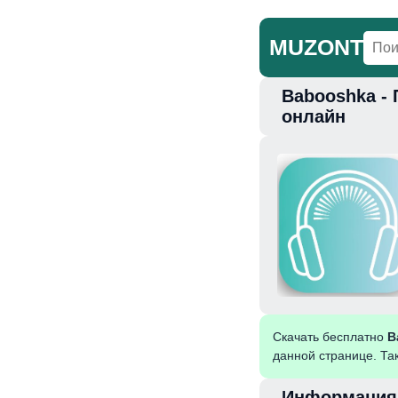
MUZONT
Babooshka -
Главная
Но
онлайн
Скачать бесплатно
B
данной странице. Та
Информация