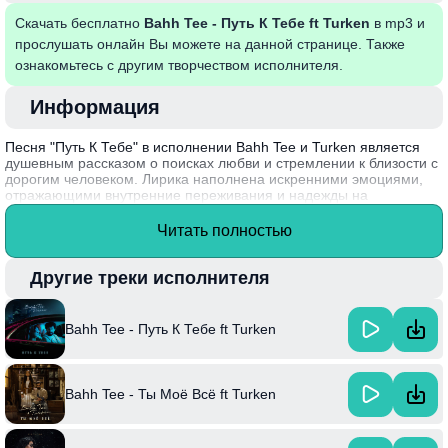
Скачать бесплатно
Bahh Tee - Путь К Тебе ft Turken
в mp3 и
прослушать онлайн Вы можете на данной странице. Также
ознакомьтесь с другим творчеством исполнителя.
Информация
Песня "Путь К Тебе" в исполнении Bahh Tee и Turken является
душевным рассказом о поисках любви и стремлении к близости с
дорогим человеком. Лирика наполнена искренними эмоциями,
отражающими внутренние переживания и надежды на
взаимопонимание. Музыкальное сопровождение помогает
создать атмосферу мечтательности и романтики, что делает трек
Читать полностью
особенно привлекательным для слушателей, ищущих утешение в
сложные моменты жизни.
Другие треки исполнителя
Интересный факт: Bahh Tee, являясь популярным рэпером и
певцом, часто обращается в своих текстах к темам любви и
человеческих отношений, что позволяет ему находить отклик у
Bahh Tee - Путь К Тебе ft Turken
широкой аудитории.
Bahh Tee - Ты Моё Всё ft Turken