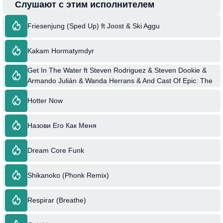
Слушают с этим исполнителем
Friesenjung (Sped Up) ft Joost & Ski Aggu
Kakam Hormatymdyr
Get In The Water ft Steven Rodriguez & Steven Dookie &
Armando Julián & Wanda Herrans & And Cast Of Epic: The
Musical
Hotter Now
Назови Его Как Меня
Dream Core Funk
Shikanoko (Phonk Remix)
Respirar (Breathe)