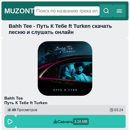
MUZONT
Bahh Tee - Путь К Тебе ft Turken скачать
Главная
песню и слушать онлайн
Новинки
Популярная
Поп
Фонк
Колыбельные
Веселая
Bahh Tee
Путь К Тебе ft Turken
49
Просмотров
03:24
Скачать
3.16 MB