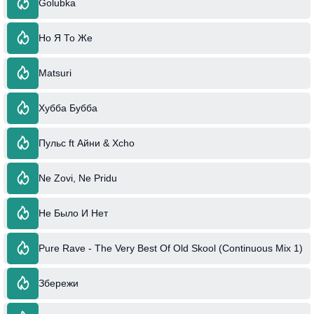
Golubka
Но Я То Же
Matsuri
Хубба Бубба
Пульс ft Айни & Xcho
Ne Zovi, Ne Pridu
Не Было И Нет
Pure Rave - The Very Best Of Old Skool (Continuous Mix 1)
Збережи