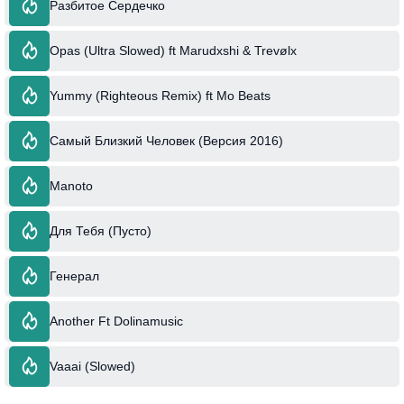
Разбитое Сердечко
Opas (Ultra Slowed) ft Marudxshi & Trevølx
Yummy (Righteous Remix) ft Mo Beats
Самый Близкий Человек (Версия 2016)
Manoto
Для Тебя (Пусто)
Генерал
Another Ft Dolinamusic
Vaaai (Slowed)