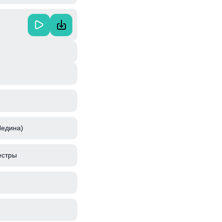
Недина)
естры