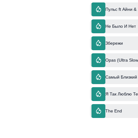
Пульс ft Айни &
Не Было И Нет
Збережи
Opas (Ultra Slow
Самый Близкий 
Я Так Люблю Т
The End