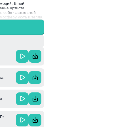
моций. В ней
ение артиста
ь себя частью этой
тмосферу уюта и тепла.
о слушателей
о-настоящему
за
я
Ft