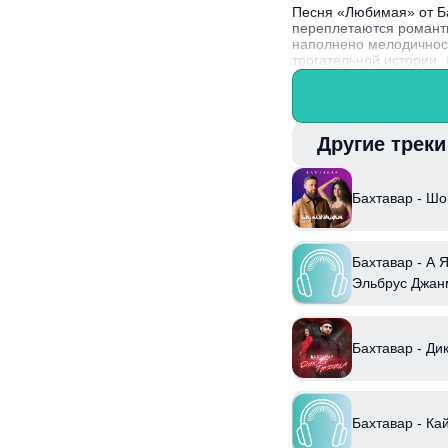
Песня «Любимая» от Ба
переплетаются романти
наполнено мелодичност
трогательной истории.
Известно, что Бахтава
искренность своих чувс
запоминающимся.
Другие трек
Бахтавар - Шо
Бахтавар - А 
Эльбрус Джан
Бахтавар - Ди
Бахтавар - К