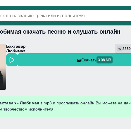
Любимая скачать песню и слушать онлайн
винки
Популярная
Поп
Фонк
Колыбель
Бахтавар
3359
Любимая
Скачать
3.08 MB
ахтавар - Любимая
в mp3 и прослушать онлайн Вы можете на дан
им творчеством исполнителя.