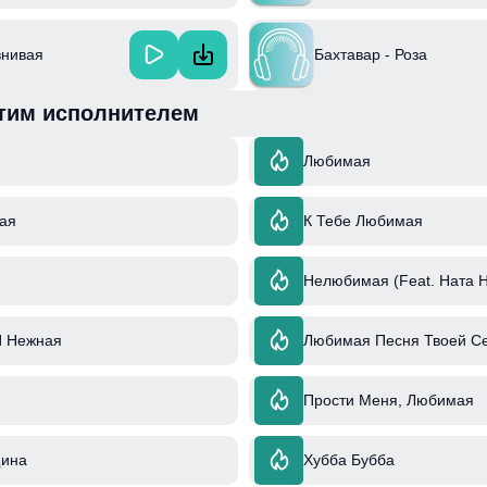
внивая
Бахтавар - Роза
тим исполнителем
Любимая
ая
К Тебе Любимая
Нелюбимая (Feat. Ната 
 Нежная
Любимая Песня Твоей С
Прости Меня, Любимая
ина
Хубба Бубба