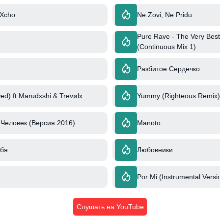
 Xcho
Ne Zovi, Ne Pridu
Pure Rave - The Very Best
(Continuous Mix 1)
Разбитое Сердечко
ed) ft Marudxshi & Trevølx
Yummy (Righteous Remix) 
Человек (Версия 2016)
Manoto
ебя
Любовники
Por Mi (Instrumental Versi
Слушать на YouTube