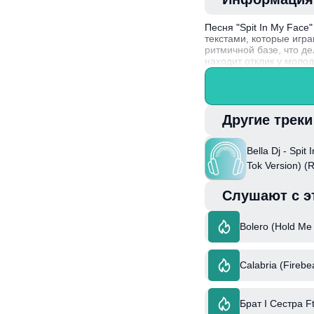
Песня "Spit In My Fac
текстами, которые игр
ритмичной базе, что д
находит отклик у моло
осуждением.
Bella Dj, новаторская 
создавать уникальные 
"Spit In My Face" яркий
Другие трек
Bella Dj - Spit
Tok Version) (
Слушают с э
Bolero (Hold Me
Calabria (Firebe
Брат І Сестра F