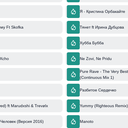
Я - Кристина Орбакайте
му Ft Skofka
Тянет ft Ирина Дубцова
Хубба Бубба
 Xcho
Ne Zovi, Ne Pridu
Pure Rave - The Very Best
(Continuous Mix 1)
Разбитое Сердечко
ed) ft Marudxshi & Trevølx
Yummy (Righteous Remix) 
Человек (Версия 2016)
Manoto