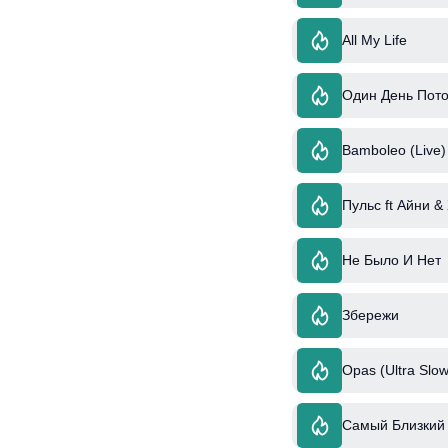
All My Life
Один День Пото
Bamboleo (Live)
Пульс ft Айни &
Не Было И Нет
Збережи
Opas (Ultra Slow
Самый Близкий 