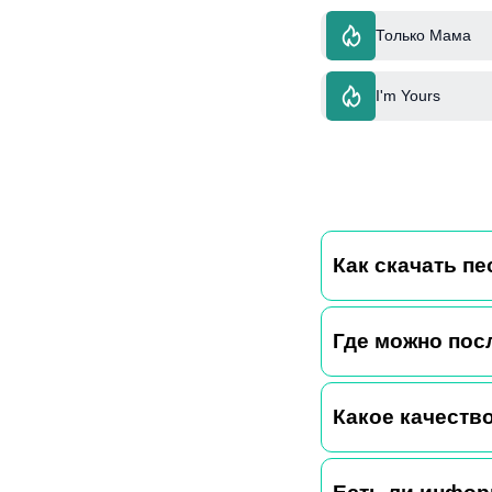
Только Мама
I'm Yours
Как скачать пес
Где можно пос
Какое качество