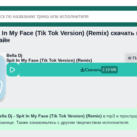
it In My Face (Tik Tok Version) (Remix) скачат
винки
Популярная
Поп
Фонк
Колыбель
айн
Bella Dj
71
Spit In My Face (Tik Tok Version) (Remix)
Скачать
2.19 MB
ella Dj - Spit In My Face (Tik Tok Version) (Remix)
в mp3 и прослуш
ранице. Также ознакомьтесь с другим творчеством исполнителя.