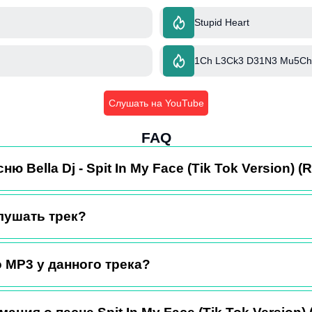
Stupid Heart
1Ch L3Ck3 D31N3 Mu5Ch1
Слушать на YouTube
FAQ
ню Bella Dj - Spit In My Face (Tik Tok Version) (
лушать трек?
 MP3 у данного трека?