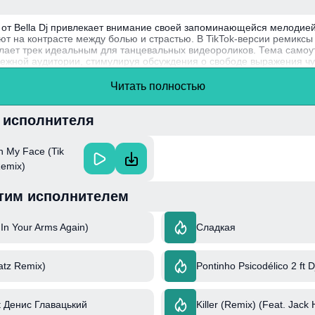
e" от Bella Dj привлекает внимание своей запоминающейся мелоди
ают на контрасте между болью и страстью. В TikTok-версии ремиксы
елает трек идеальным для танцевальных видеороликов. Тема само
дежной аудитории, стимулируя обсуждения о свободе выражения чу
Читать полностью
артистка на музыкальной сцене, успешно смешивает различные жанр
ритмы и привлекать слушателей по всему миру. Ее хиты часто стан
 пример этого успеха.
и исполнителя
 In My Face (Tik
Remix)
тим исполнителем
 In Your Arms Again)
Сладкая
atz Remix)
Pontinho Psicodélico 2 ft D
t Денис Главацький
Killer (Remix) (Feat. Jack