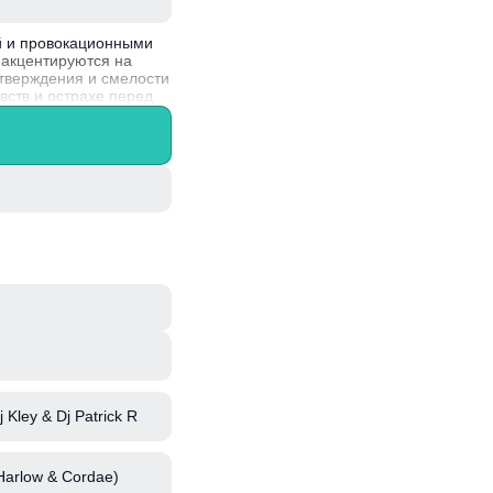
ей и провокационными
 акцентируются на
утверждения и смелости
вств и острахе перед
ы, что позволяет ей
овятся вирусными, а
j Kley & Dj Patrick R
 Harlow & Cordae)