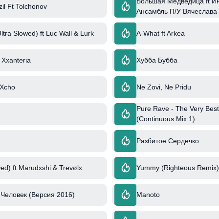
Большая Медведица ft И
il Ft Tolchonov
Ансамбль П/У Вячеслава
ltra Slowed) ft Luc Wall & Lurk
A-What ft Arkea
 Xxanteria
Хубба Бубба
 Xcho
Ne Zovi, Ne Pridu
Pure Rave - The Very Best
(Continuous Mix 1)
Разбитое Сердечко
ed) ft Marudxshi & Trevølx
Yummy (Righteous Remix) 
Человек (Версия 2016)
Manoto