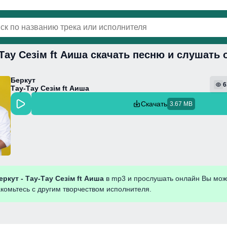
-Тау Сезім ft Аиша скачать песню и слушать
винки
Популярная
Поп
Фонк
Колыбель
Беркут
6
Тау-Тау Сезім ft Аиша
Скачать
3.67 MB
еркут - Тау-Тау Сезім ft Аиша
в mp3 и прослушать онлайн Вы мож
акомьтесь с другим творчеством исполнителя.