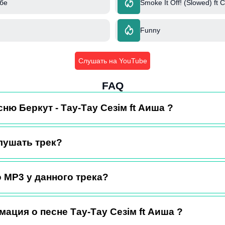
бе
Smoke It Off! (Slowed) ft 
Funny
Слушать на YouTube
FAQ
сню Беркут - Тау-Тау Сезім ft Аиша ?
лушать трек?
 MP3 у данного трека?
ация о песне Тау-Тау Сезім ft Аиша ?