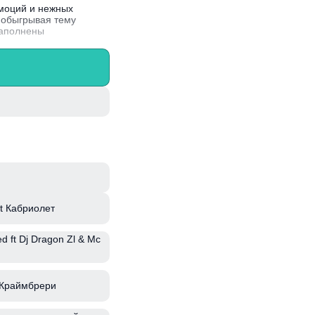
эмоций и нежных
 обыгрывая тему
наполнены
 уникальными
t Кабриолет
ed ft Dj Dragon Zl & Mc
 Краймбрери