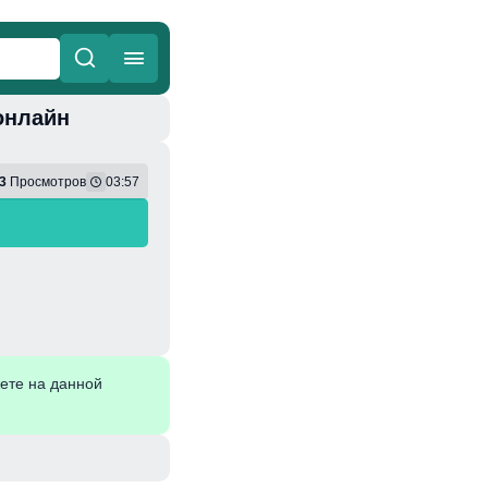
 онлайн
ные
Веселая
3
Просмотров
03:57
ете на данной