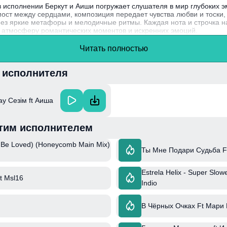
 в исполнении Беркут и Аиши погружает слушателя в мир глубоких 
ост между сердцами, композиция передает чувства любви и тоски,
рез яркие метафоры и мелодичные ритмы. Каждая нота и строчка 
 атмосферу романтических моментов и искренних эмоций.
, один из популярных исполнителей в Казахстане, известен своими
Читать полностью
, сочетая традиционные мелодии с современными звучаниями.
и исполнителя
ау Сезім ft Аиша
тим исполнителем
o Be Loved) (Honeycomb Main Mix)
Ты Мне Подари Судьба F
Estrela Helix - Super Slow
t Msl16
Indio
В Чёрных Очках Ft Мари