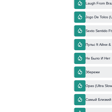
Laugh From Braz
Jogo De Tolos (U
Sexto Sentido Ft
Пульс ft Айни &
Не Было И Нет
Збережи
Opas (Ultra Slow
Самый Близкий 