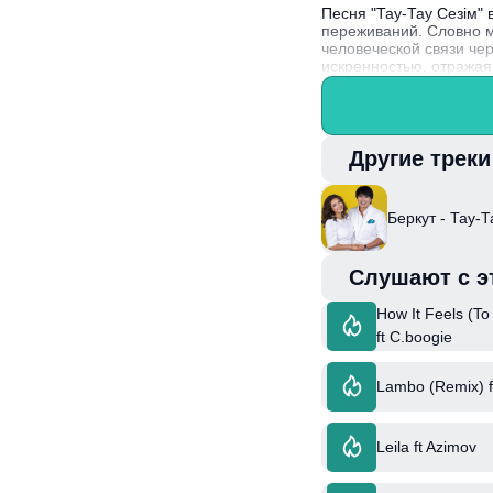
Песня "Тау-Тау Сезім"
переживаний. Словно м
человеческой связи че
искренностью, отражая
Интересно, что Беркут
музыкальными стилями
Другие трек
Беркут - Тау-Т
Слушают с э
How It Feels (T
ft C.boogie
Lambo (Remix) f
Leila ft Azimov