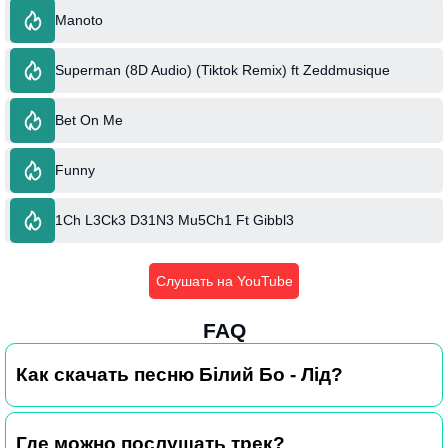
Manoto
Superman (8D Audio) (Tiktok Remix) ft Zeddmusique
Bet On Me
Funny
1Ch L3Ck3 D31N3 Mu5Ch1 Ft Gibbl3
Слушать на YouTube
FAQ
Как скачать песню Білий Бо - Лід?
Где можно послушать трек?