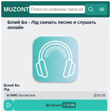
MUZONT
Білий Бо - Лід скачать песню и слушать
Главная
онлайн
Новинки
Популярная
Поп
Фонк
Колыбельные
Веселая
Білий Бо
Лід
5006
Просмотров
02:58
Скачать
2.76 MB