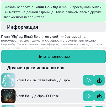
Скачать бесплатно
Білий Бо - Лід
в mp3 и прослушать онлайн
Вы можете на данной странице. Также ознакомьтесь с другим
творчеством исполнителя.
Информация
Пісня "Лід" від Білий Бо втілює у собі глибокі емоції та
переживання, досліджуючи складності стосунків і внутрішню
боротьбу. За допомогою метафор лід символізує холод, ізоляцію
та труднощі, з якими стикаються люди у своїх почуттях. Текст пісні
резонує з слухачами, адже кожен може знайти у ньому
відображення своїх власних переживань, що підкреслює
Читать полностью
універсальність теми взаємозв'язків.
Цікавим фактом є те, що Білий Бо, справжнє ім'я якого Олександр
Другие треки исполнителя
Дзюбенко, почав свою кар'єру в музиці з участі в різних гуртах,
але згодом знайшов свій унікальний стиль, який завоював серця
багатьох шанувальників.
Білий Бо - Ты Лети Небом До Зiрок
Білий Бо - До Зірок Ft Prblsk