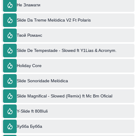
Не Зламати
Slide Da Treme Melódica V2 Ft Polaris
Твой Романс
Slide De Tempestade - Slowed ft Y1Lias & Acronym.
Holiday Core
Slide Sonoridade Melódica
Slide Magnifical - Slowed (Remix) ft Mc Bm Oficial
Y-Slide ft 808Iuli
Хубба Бубба