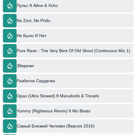
Пульс ft Айни & Xcho
Ne Zovi, Ne Pridu
Не Было И Нет
Pure Rave - The Very Best Of Old Skool (Continuous Mix 1)
Збережи
Разбитое Сердечко
Opas (Ultra Slowed) ft Marudxshi & Trevølx
Yummy (Righteous Remix) ft Mo Beats
Самый Близкий Человек (Версия 2016)