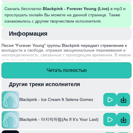
Скачать бесплатно
Blackpink - Forever Young (Live)
в mp3 и
прослушать онлайн Вы можете на данной странице. Также
ознакомьтесь с другим творчеством исполнителя.
Информация
Песня "Forever Young" группы Blackpink передает стремление к
молодости и свободе, отражая эмоциональные переживания и
неопределенность, связанные с проходящим временем. В живом
исполнении девушки дарят зрителям энергию и уверенность,
создавая атмосферу беззаботности и будущих возможностей.
Лирика подчеркивает важность наслаждения каждым моментом
Читать полностью
жизни и стремления к мечтам, несмотря на любые преграды.
Интересный факт: "Forever Young" была впервые представлена
Другие треки исполнителя
на концерте Blackpink в 2019 году и стала одной из любимых
композиций поклонников группы за свой зажигательный ритм и
глубокое содержание.
Blackpink - Ice Cream ft Selena Gomez
Blackpink - 마지막처럼(As If It's Your Last)