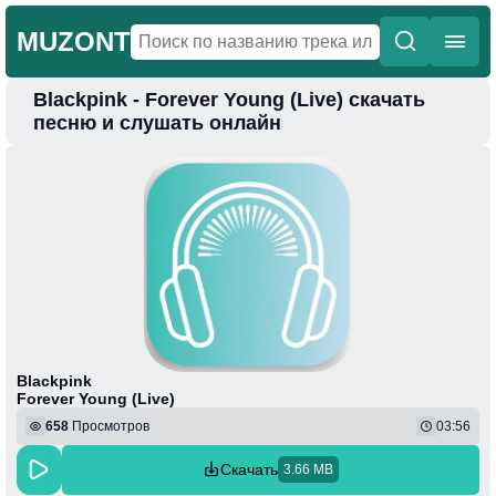
MUZONT
Blackpink - Forever Young (Live) скачать
Главная
песню и слушать онлайн
Новинки
Популярная
Поп
Фонк
Колыбельные
Веселая
Blackpink
Forever Young (Live)
658
Просмотров
03:56
Скачать
3.66 MB