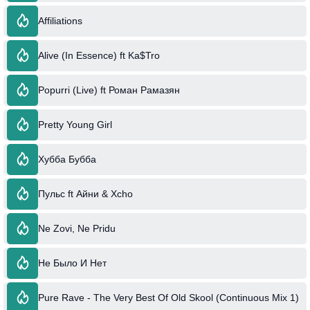
Affiliations
Alive (In Essence) ft Ka$Tro
Popurri (Live) ft Роман Рамазян
Pretty Young Girl
Хубба Бубба
Пульс ft Айни & Xcho
Ne Zovi, Ne Pridu
Не Было И Нет
Pure Rave - The Very Best Of Old Skool (Continuous Mix 1)