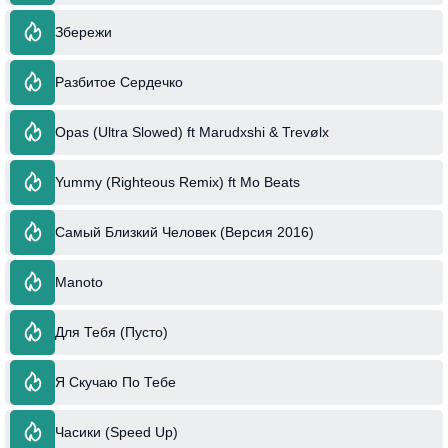
Збережи
Разбитое Сердечко
Opas (Ultra Slowed) ft Marudxshi & Trevølx
Yummy (Righteous Remix) ft Mo Beats
Самый Близкий Человек (Версия 2016)
Manoto
Для Тебя (Пусто)
Я Скучаю По Тебе
Часики (Speed Up)