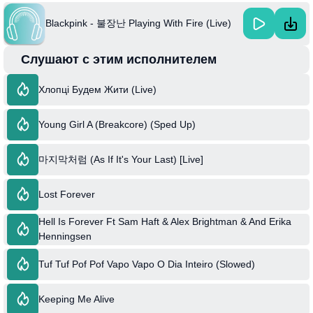
Blackpink - 불장난 Playing With Fire (Live)
Слушают с этим исполнителем
Хлопці Будем Жити (Live)
Young Girl A (Breakcore) (Sped Up)
마지막처럼 (As If It's Your Last) [Live]
Lost Forever
Hell Is Forever Ft Sam Haft & Alex Brightman & And Erika
Henningsen
Tuf Tuf Pof Pof Vapo Vapo O Dia Inteiro (Slowed)
Keeping Me Alive