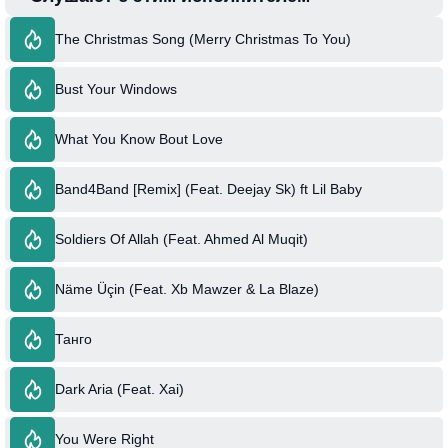
The Christmas Song (Merry Christmas To You)
Bust Your Windows
What You Know Bout Love
Band4Band [Remix] (Feat. Deejay Sk) ft Lil Baby
Soldiers Of Allah (Feat. Ahmed Al Muqit)
Näme Üçin (Feat. Xb Mawzer & La Blaze)
Танго
Dark Aria
(Feat. Xai)
You Were Right