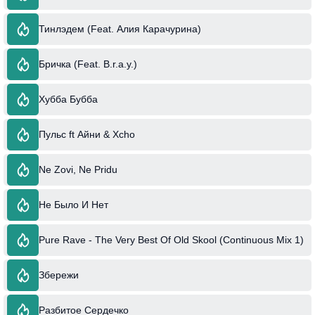
Тинлэдем (Feat. Алия Карачурина)
Бричка (Feat. B.r.a.y.)
Хубба Бубба
Пульс ft Айни & Xcho
Ne Zovi, Ne Pridu
Не Было И Нет
Pure Rave - The Very Best Of Old Skool (Continuous Mix 1)
Збережи
Разбитое Сердечко