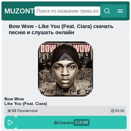
MUZONT
Bow Wow - Like You (Feat. Ciara) скачать
Главная
песню и слушать онлайн
Новинки
Популярная
Поп
Фонк
Колыбельные
Веселая
Bow Wow
Like You (Feat. Ciara)
53
Просмотров
03:26
Скачать
3.19 MB