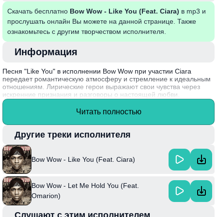
Скачать бесплатно
Bow Wow - Like You (Feat. Ciara)
в mp3 и
прослушать онлайн Вы можете на данной странице. Также
ознакомьтесь с другим творчеством исполнителя.
Информация
Песня "Like You" в исполнении Bow Wow при участии Ciara
передает романтическую атмосферу и стремление к идеальным
отношениям. Лирические герои выражают свои чувства через
искренние признания и разговоры о настоящей любви,
демонстрируя важность взаимопонимания и поддержки.
Музыкальная композиция сочетает элементы хип-хопа и R&B,
Читать полностью
создавая мелодичный фон для рассказа о молодых сердцах,
стремящихся найти друг друга.
Другие треки исполнителя
Интересный факт: песня стала одним из самых успешных
синглов Bow Wow, достигнув высоких позиций в чартах и закрепив
за артистом статус поп-звезды в начале 2000-х годов.
Bow Wow - Like You (Feat. Ciara)
Bow Wow - Let Me Hold You (Feat.
Omarion)
Слушают с этим исполнителем