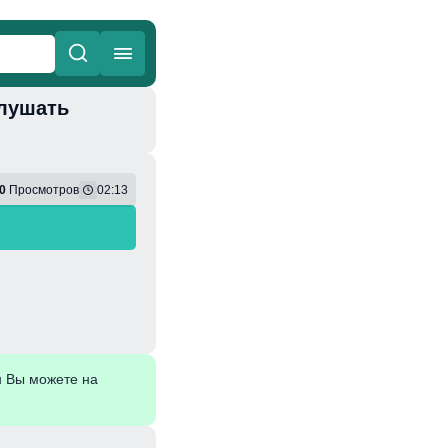
слушать
ные
Веселая
0
Просмотров
02:13
н Вы можете на