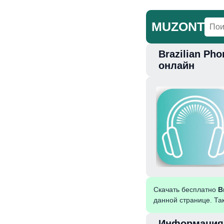
MUZONT
Brazilian Ph
Главная
Но
онлайн
Скачать бесплатно
B
данной странице. Та
Информация