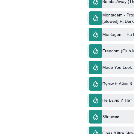
Bombs Away (Th
Montagem - Pros 
[Slowed] Ft Dar
Montagem - Ha H
Freedom (Club M
Made You Look
Пульс ft Айни &
Не Было И Нет
Збережи
Opas (Ultra Slow