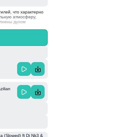
тилей, что характерно
альную атмосферу,
олнены духом
лементы с современными
тала настоящим хитом
 вдохновлять.
zilian
 (Slowed) ft Dj Nk3 &