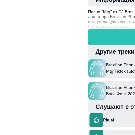
Песня "Mtg" от DJ Braz
для жанра Brazilian P
погружающую слушателя
бразильской музыки, ч
DJ Brazilian Jarmo ак
направлениями, что по
среди любителей элект
Другие трек
Brazilian Phonk
Mtg Tiktok (Sl
Brazilian Phon
Басс Фонк 2023
& Бразильский
Слушают с э
Mix & Nikonepl
Фонк Фонк Фонк
Ritual