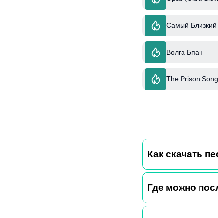
Самый Близкий 
Волга Бпан
The Prison Song
Как скачать пес
Где можно пос