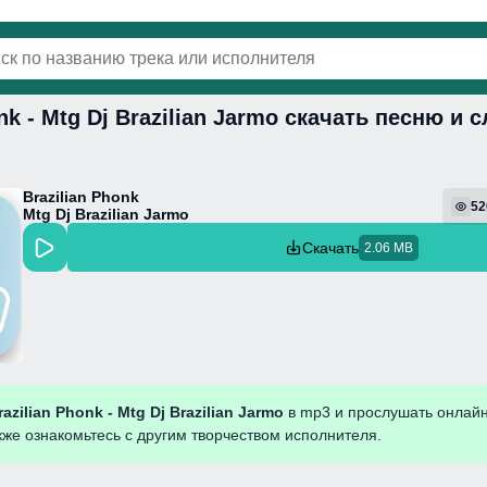
onk - Mtg Dj Brazilian Jarmo скачать песню и 
винки
Популярная
Поп
Фонк
Колыбель
Brazilian Phonk
52
Mtg Dj Brazilian Jarmo
Скачать
2.06 MB
razilian Phonk - Mtg Dj Brazilian Jarmo
в mp3 и прослушать онлай
кже ознакомьтесь с другим творчеством исполнителя.