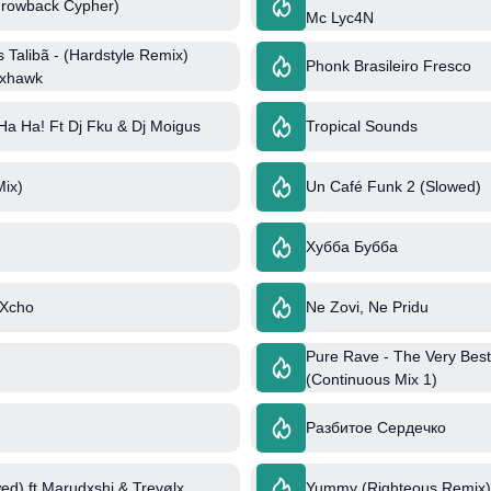
rowback Cypher)
Mc Lyc4N
Talibã - (Hardstyle Remix)
Phonk Brasileiro Fresco
kxhawk
a Ha! Ft Dj Fku & Dj Moigus
Tropical Sounds
ix)
Un Café Funk 2 (Slowed)
Хубба Бубба
 Xcho
Ne Zovi, Ne Pridu
Pure Rave - The Very Best
(Continuous Mix 1)
Разбитое Сердечко
ed) ft Marudxshi & Trevølx
Yummy (Righteous Remix) 