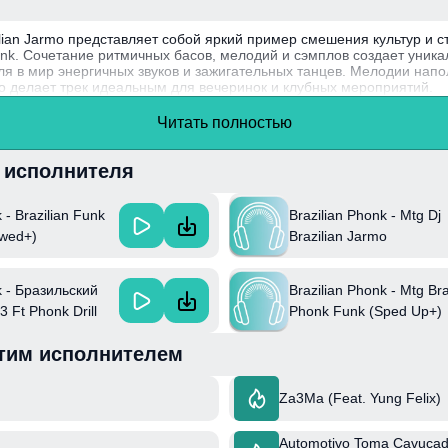
ilian Jarmo представляет собой яркий пример смешения культур и с
honk. Сочетание ритмичных басов, мелодий и сэмплов создает уник
 в мир энергичных звуков и зажигательных танцев. Мелодии нап
то делает трек идеальным для вечеринок и клубных мероприятий.
тивно работает в музыкальной сфере, комбинируя традиционные э
Читать полностью
зволяет ему оставаться на волне актуальных трендов. Эта песня с
ронной музыки, благодаря своей способности пробуждать эмоции и
и исполнителя
 - Brazilian Funk
Brazilian Phonk - Mtg Dj
owed+)
Brazilian Jarmo
k - Бразильский
Brazilian Phonk - Mtg Bra
 Ft Phonk Drill
Phonk Funk (Sped Up+)
 Фонк & Phonk
тим исполнителем
ay & Mvplaya &
! & And Xlist
Za3Ma (Feat. Yung Felix)
Automotivo Toma Cavucada