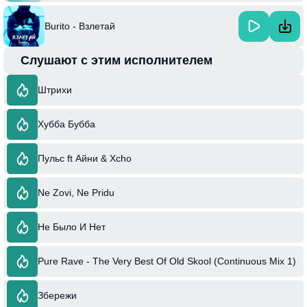
Burito - Взлетай
Слушают с этим исполнителем
Штрихи
Хубба Бубба
Пульс ft Айни & Xcho
Ne Zovi, Ne Pridu
Не Было И Нет
Pure Rave - The Very Best Of Old Skool (Continuous Mix 1)
Збережи