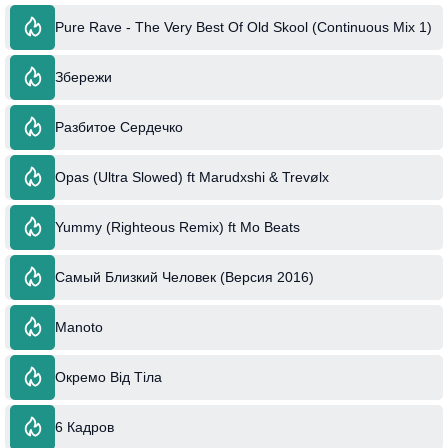
Pure Rave - The Very Best Of Old Skool (Continuous Mix 1)
Збережи
Разбитое Сердечко
Opas (Ultra Slowed) ft Marudxshi & Trevølx
Yummy (Righteous Remix) ft Mo Beats
Самый Близкий Человек (Версия 2016)
Manoto
Окремо Від Тіла
6 Кадров