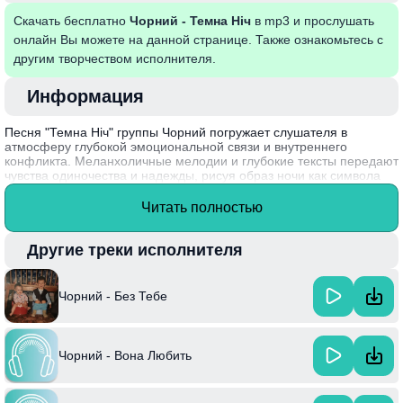
Скачать бесплатно
Чорний - Темна Ніч
в mp3 и прослушать
онлайн Вы можете на данной странице. Также ознакомьтесь с
другим творчеством исполнителя.
Информация
Песня "Темна Ніч" группы Чорний погружает слушателя в
атмосферу глубокой эмоциональной связи и внутреннего
конфликта. Меланхоличные мелодии и глубокие тексты передают
чувства одиночества и надежды, рисуя образ ночи как символа
раздумий и поиска пути. Музыка вызывает ассоциации с тайными
желаниями и страхами, делая её близкой и понятной многим.
Читать полностью
Интересный факт: "Темна Ніч" стала одной из знаковых песен
группы Чорний, которая активно формировала звучание
Другие треки исполнителя
украинского рок-движения в начале 2000-х годов.
Чорний - Без Тебе
Чорний - Вона Любить