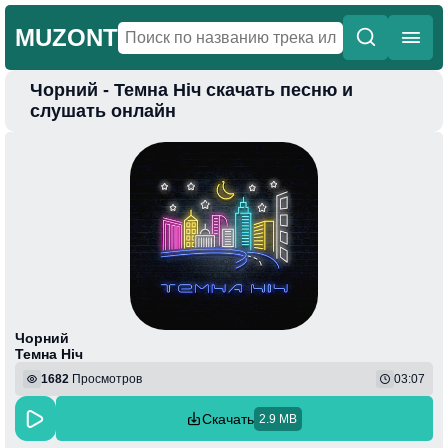
MUZONT
Чорний - Темна Ніч скачать песню и
Главная
слушать онлайн
Новинки
Популярная
Поп
Фонк
Колыбельные
Веселая
Чорний
Темна Ніч
1682
Просмотров
03:07
Скачать
2.9 MB