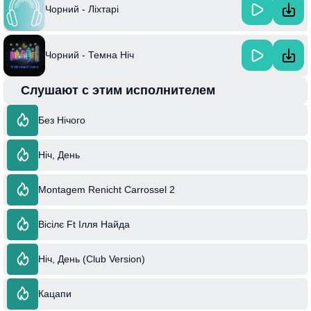
Чорний - Ліхтарі
Чорний - Темна Ніч
Слушают с этим исполнителем
Без Нічого
Ніч, День
Montagem Renicht Carrossel 2
Вісілє Ft Ілля Найда
Ніч, День (Club Version)
Кацапи