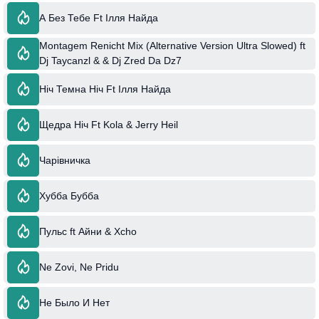
А Без Тебе Ft Ілля Найда
Montagem Renicht Mix (Alternative Version Ultra Slowed) ft
Dj Taycanzl & & Dj Zred Da Dz7
Ніч Темна Ніч Ft Ілля Найда
Щедра Ніч Ft Kola & Jerry Heil
Чарівничка
Хубба Бубба
Пульс ft Айни & Xcho
Ne Zovi, Ne Pridu
Не Было И Нет