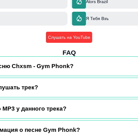
Alors Brazil
Я Тебя Взъ
Слушать на YouTube
FAQ
есню Chxsm - Gym Phonk?
лушать трек?
 MP3 у данного трека?
мация о песне Gym Phonk?