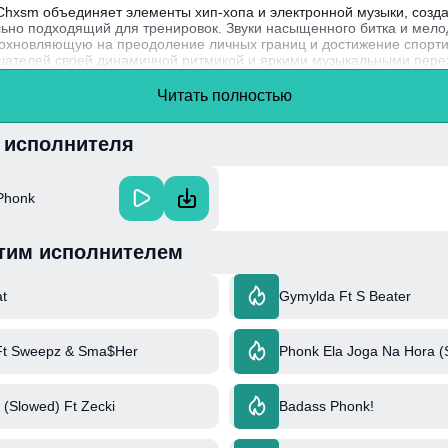
Chxsm объединяет элементы хип-хопа и электронной музыки, соз
льно подходящий для тренировок. Звуки насыщенного битка и мел
дохновляющую на преодоление личных границ и достижение спорт
шателей своей динамичной ритмикой и яркими музыкальными перех
тех, кто ищет мотивацию в зале или на пробежке.
Читать полностью
m активно развивает свой уникальный стиль, сочетая концепции фо
угих исполнителей на музыкальной сцене.
и исполнителя
Phonk
тим исполнителем
at
Gymylda Ft S Beater
Ft Sweepz & Sma$Her
Phonk Ela Joga Na Hora (
 (Slowed) Ft Zecki
Badass Phonk!