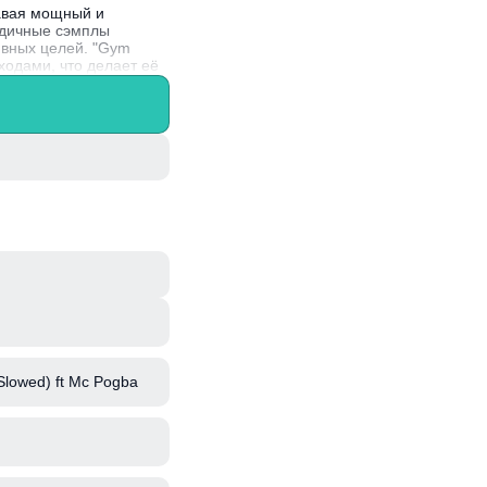
давая мощный и
одичные сэмплы
ивных целей. "Gym
одами, что делает её
на и битов, что
Slowed) ft Mc Pogba