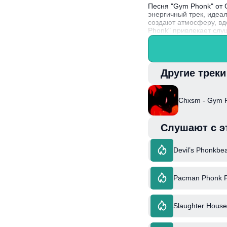
Песня "Gym Phonk" от 
энергичный трек, идеа
создают атмосферу, в
Phonk" привлекает слу
отличным выбором для 
Интересный факт: Chxs
выделяет его среди др
Другие трек
Chxsm - Gym 
Слушают с э
Devil’s Phonkbe
Pacman Phonk 
Slaughter House