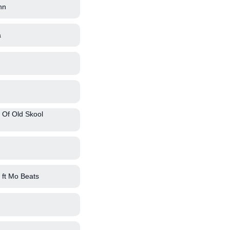
nn
a
 Of Old Skool
ft Mo Beats