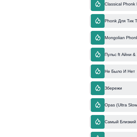
Classical Phonk 
Phonk Для Тик 
Mongolian Phon
Пульс ft Айни &
Не Было И Нет
Збережи
Opas (Ultra Slow
Самый Близкий 