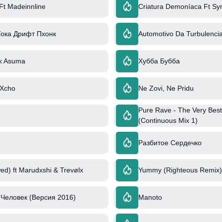
Ft Madeinnline
Criatura Demoníaca Ft Sy
Тока Дрифт Пхонк
Automotivo Da Turbulenci
k Asuma
Хубба Бубба
 Xcho
Ne Zovi, Ne Pridu
Pure Rave - The Very Best
(Continuous Mix 1)
Разбитое Сердечко
ed) ft Marudxshi & Trevølx
Yummy (Righteous Remix) 
Человек (Версия 2016)
Manoto