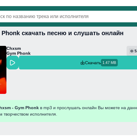
 Phonk скачать песню и слушать онлайн
винки
Популярная
Поп
Фонк
Колыбель
Chxsm
5
Gym Phonk
Скачать
1.47 MB
hxsm - Gym Phonk
в mp3 и прослушать онлайн Вы можете на данн
им творчеством исполнителя.