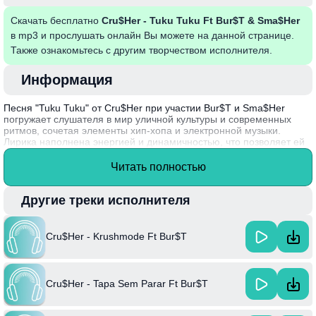
Скачать бесплатно
Cru$Her - Tuku Tuku Ft Bur$T & Sma$Her
в mp3 и прослушать онлайн Вы можете на данной странице.
Также ознакомьтесь с другим творчеством исполнителя.
Информация
Песня "Tuku Tuku" от Cru$Her при участии Bur$T и Sma$Her
погружает слушателя в мир уличной культуры и современных
ритмов, сочетая элементы хип-хопа и электронной музыки.
Лирика наполнена энергией и динамичностью, что позволяет ей
стать гимном для молодежи, стремящейся к самовыражению и
свободе. Художественный стиль исполнителей соединяет личные
Читать полностью
переживания с общими темами, рисуя яркие образы жизни в
городской среде.
Другие треки исполнителя
Факт: Cru$Her, известный своим уникальным звучанием, активно
сотрудничает с другими артистами, что придаёт его музыке
разнообразие и свежесть, делая каждую новую работу
Cru$Her - Krushmode Ft Bur$T
интересной для слушателей.
Cru$Her - Tapa Sem Parar Ft Bur$T