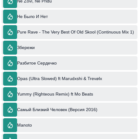
Ne Zovi, Ne Pridu
Не Было И Нет
Pure Rave - The Very Best Of Old Skool (Continuous Mix 1)
Збережи
Разбитое Сердечко
Opas (Ultra Slowed) ft Marudxshi & Trevølx
Yummy (Righteous Remix) ft Mo Beats
Самый Близкий Человек (Версия 2016)
Manoto