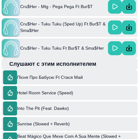
Cru$Her - Mtg - Pega Pega Ft Bur$T
Cru$Her - Tuku Tuku (Sped Up) Ft Bur$T &
Sma$Her
Cru$Her - Tuku Tuku Ft Bur$T & Sma$Her
Слушают с этим исполнителем
Пісня Про Бабусю Ft Стася Май
Hotel Room Service (Speed)
Into The Pit (Feat. Dawko)
Sunrise (Slowed + Reverb)
Beat Mágico Que Mexe Com A Sua Mente (Slowed +