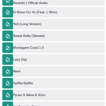
Reverb) | Official Áudio
Ki Moun Ou Ye (Feat. L Won)
Yeti (Long Version)
Sweet Rally (Slowed)
Montagem Coral 1.0
Lazy Day
Alem
Хубба Бубба
Пульс ft Айни & Xcho