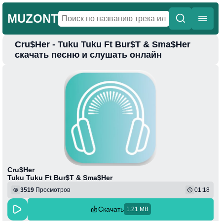
MUZONT
Cru$Her - Tuku Tuku Ft Bur$T & Sma$Her
Главная
скачать песню и слушать онлайн
Новинки
Популярная
Поп
Фонк
Колыбельные
Веселая
Cru$Her
Tuku Tuku Ft Bur$T & Sma$Her
3519
Просмотров
01:18
Скачать
1.21 MB