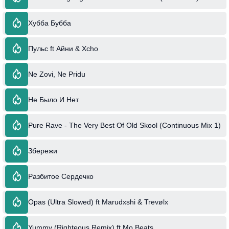
Хубба Бубба
Пульс ft Айни & Xcho
Ne Zovi, Ne Pridu
Не Было И Нет
Pure Rave - The Very Best Of Old Skool (Continuous Mix 1)
Збережи
Разбитое Сердечко
Opas (Ultra Slowed) ft Marudxshi & Trevølx
Yummy (Righteous Remix) ft Mo Beats