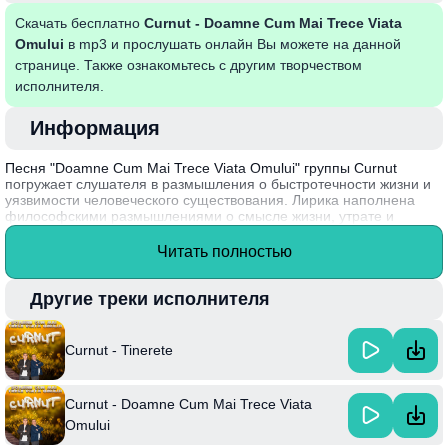
Скачать бесплатно
Curnut - Doamne Cum Mai Trece Viata
Omului
в mp3 и прослушать онлайн Вы можете на данной
странице. Также ознакомьтесь с другим творчеством
исполнителя.
Информация
Песня "Doamne Cum Mai Trece Viata Omului" группы Curnut
погружает слушателя в размышления о быстротечности жизни и
уязвимости человеческого существования. Лирика наполнена
философскими размышлениями о смысле жизни, утрате и
ценности каждого момента. Музыка подчеркивает эти глубокие
эмоции, создавая атмосферу ностальгии и задумчивости. Артист
Читать полностью
Curnut, известный своим уникальным стилем, вдохновляется
народными традициями и современными темами, что делает его
творчество особенно актуальным и резонирующим с
Другие треки исполнителя
аудиториями разных возрастов.
Curnut - Tinerete
Curnut - Doamne Cum Mai Trece Viata
Omului