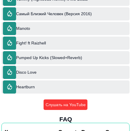
Самый Близкий Человек (Версия 2016)
Manoto
Fight! ft Raizhell
Pumped Up Kicks (Slowed+Reverb)
Disco Love
Heartburn
Слушать на YouTube
FAQ