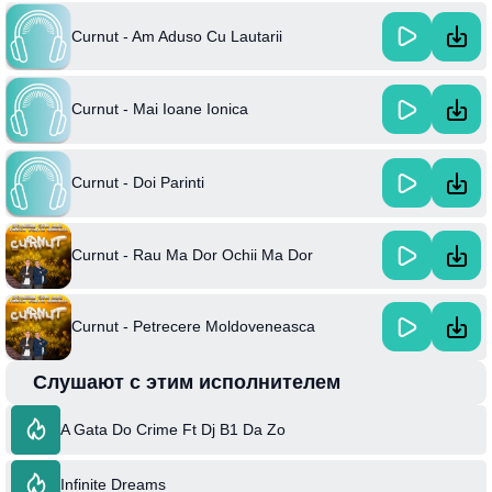
Curnut - Am Aduso Cu Lautarii
Curnut - Mai Ioane Ionica
Curnut - Doi Parinti
Curnut - Rau Ma Dor Ochii Ma Dor
Curnut - Petrecere Moldoveneasca
Слушают с этим исполнителем
A Gata Do Crime Ft Dj B1 Da Zo
Infinite Dreams