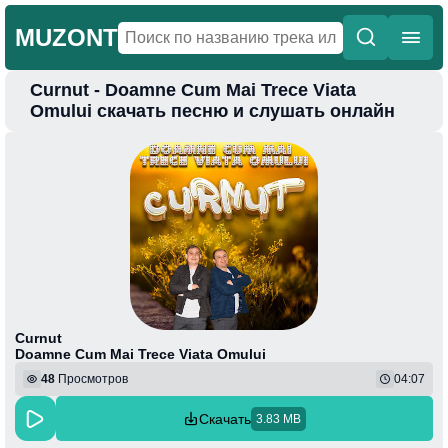
MUZONT
Curnut - Doamne Cum Mai Trece Viata
Главная
Omului скачать песню и слушать онлайн
Новинки
Популярная
Поп
Фонк
Колыбельные
Веселая
Curnut
Doamne Cum Mai Trece Viata Omului
48
Просмотров
04:07
Скачать
3.83 MB