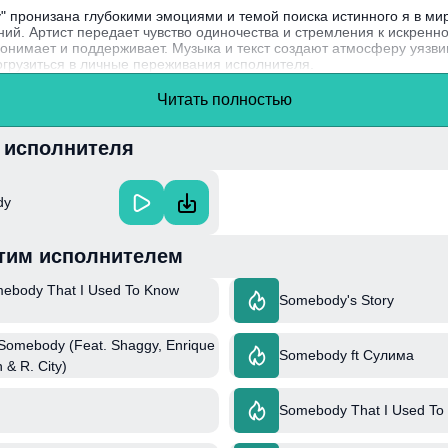
y" пронизана глубокими эмоциями и темой поиска истинного я в ми
ий. Артист передает чувство одиночества и стремления к искренно
понимает и поддерживает. Музыка и текст создают атмосферу уязви
грузиться в личные переживания исполнителя.
 – это участник знаменитой южнокорейской группы EXO, который с
Читать полностью
ак талантливый солист, способный создать великолепные музыкал
и исполнителя
dy
тим исполнителем
mebody That I Used To Know
Somebody's Story
Somebody (Feat. Shaggy, Enrique
Somebody ft Сулима
 & R. City)
Somebody That I Used To