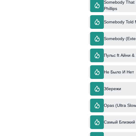
Somebody That I
Phillips
Somebody Told
Somebody (Exte
Пульс ft Айни &
Не Было И Нет
Збережи
Opas (Ultra Slow
Самый Близкий 