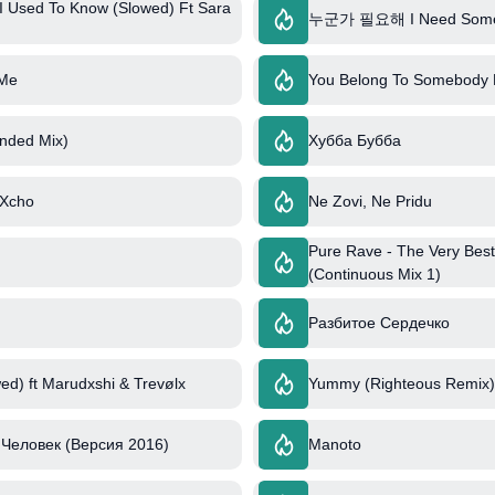
 Used To Know (Slowed) Ft Sara
누군가 필요해 I Need Som
 Me
You Belong To Somebody E
nded Mix)
Хубба Бубба
 Xcho
Ne Zovi, Ne Pridu
Pure Rave - The Very Best
(Continuous Mix 1)
Разбитое Сердечко
ed) ft Marudxshi & Trevølx
Yummy (Righteous Remix) 
Человек (Версия 2016)
Manoto