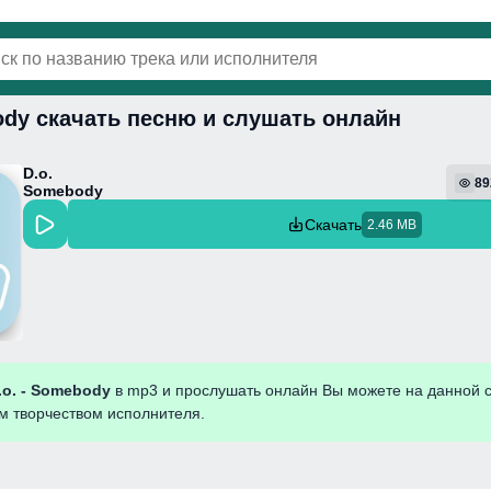
ody скачать песню и слушать онлайн
винки
Популярная
Поп
Фонк
Колыбель
D.o.
89
Somebody
Скачать
2.46 MB
.o. - Somebody
в mp3 и прослушать онлайн Вы можете на данной с
им творчеством исполнителя.