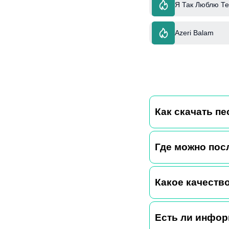
Я Так Люблю Т
Azeri Balam
Как скачать пе
Где можно пос
Какое качество
Есть ли инфор