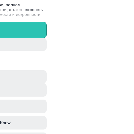
ре, полном
сти, а также важность
мости и искренности,
тремительно
ьные произведения.
 Know