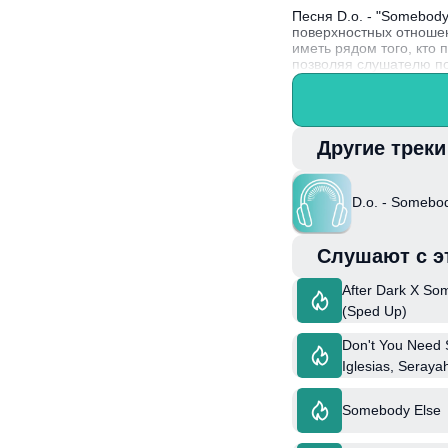
Песня D.o. - "Somebod
поверхностных отношен
иметь рядом того, кто 
позволяя слушателю по
Интересный факт: D.o.
зарекомендовал себя к
Другие трек
D.o. - Somebo
Слушают с э
After Dark X So
(Sped Up)
Don't You Need 
Iglesias, Serayah
Somebody Else