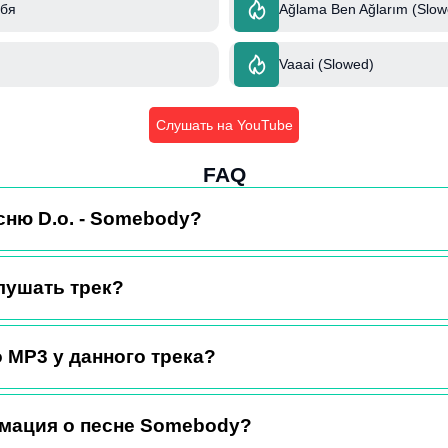
ебя
Ağlama Ben Ağlarım (Slow
Vaaai (Slowed)
Слушать на YouTube
FAQ
сню D.o. - Somebody?
лушать трек?
 MP3 у данного трека?
мация о песне Somebody?