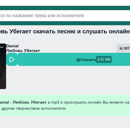
овь Убегает скачать песню и слушать онлайн
винки
Популярная
Поп
Фонк
Колыбель
Danial
307
Любовь Убегает
Скачать
3.41 MB
anial - Любовь Убегает
в mp3 и прослушать онлайн Вы можете на
с другим творчеством исполнителя.