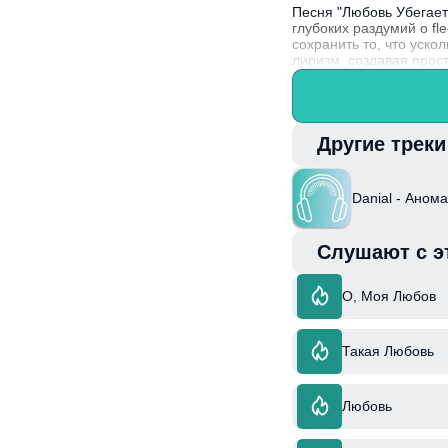
Песня "Любовь Убегает
глубоких раздумий о f
сохранить то, что уско
лиризм, создавая прос
отношениях делает тре
известный своим уника
и слова.
Другие трек
Danial - Аном
Слушают с э
О, Моя Любов
Такая Любовь
Любовь