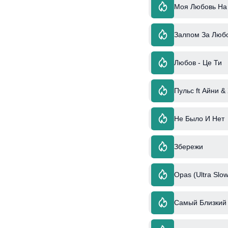
Моя Любовь На
Залпом За Люб
Любов - Це Ти
Пульс ft Айни &
Не Было И Нет
Збережи
Opas (Ultra Slow
Самый Близкий 