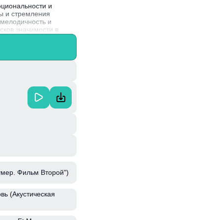
оциональности и
ты и стремления
 мелодичность и
сков значимости в
разлуки. Danial,
ые эмоции через музыку
умер. Фильм Второй")
вь (Акустическая