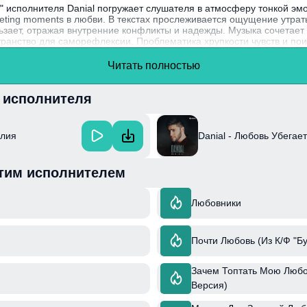
" исполнителя Danial погружает слушателя в атмосферу тонкой эм
leeting moments в любви. В текстах прослеживается ощущение утра
льзает, отражая внутренние конфликты и надежды. Музыка сочетает
транство для саморефлексии. Проблематика хрупкости чувств и пои
к актуальным для многих слушателей, борющихся с переживаниями 
льным стилем, доказал, что способен мастерски передавать сложн
Читать полностью
и исполнителя
алия
Danial - Любовь Убегает
тим исполнителем
Любовники
Почти Любовь (Из К/Ф "Б
Зачем Топтать Мою Любо
Версия)