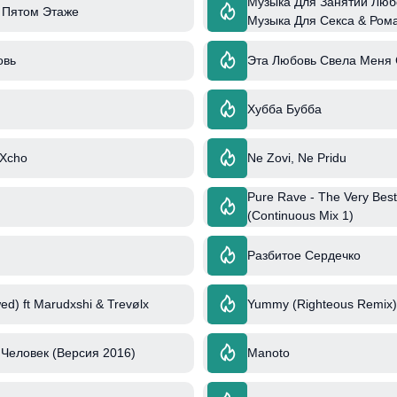
Музыка Для Занятий Люб
 Пятом Этаже
Музыка Для Секса & Ром
Музыкальный Опыт
овь
Эта Любовь Свела Меня 
Хубба Бубба
 Xcho
Ne Zovi, Ne Pridu
Pure Rave - The Very Best
(Continuous Mix 1)
Разбитое Сердечко
ed) ft Marudxshi & Trevølx
Yummy (Righteous Remix) 
Человек (Версия 2016)
Manoto