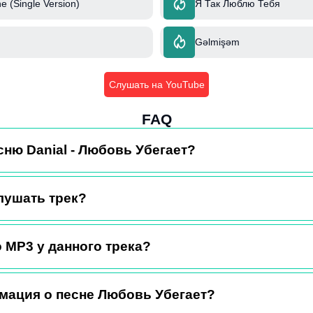
e (Single Version)
Я Так Люблю Тебя
Gəlmişəm
Слушать на YouTube
FAQ
сню Danial - Любовь Убегает?
лушать трек?
 MP3 у данного трека?
мация о песне Любовь Убегает?