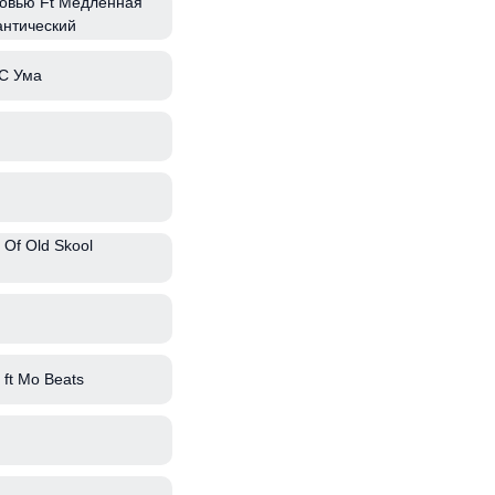
овью Ft Медленная
антический
С Ума
 Of Old Skool
ft Mo Beats