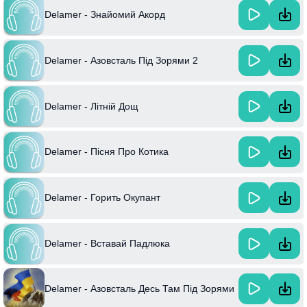
Delamer - Знайомий Акорд
Delamer - Азовсталь Під Зорями 2
Delamer - Літній Дощ
Delamer - Пісня Про Котика
Delamer - Горить Окупант
Delamer - Вставай Падлюка
Delamer - Азовсталь Десь Там Під Зорями