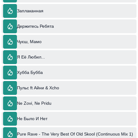
Заплаканная
Держитесь Ребята
Чуєш, Мамо
Я Её Любил...
Хубба Бубба
Пульс ft Айни & Xcho
Ne Zovi, Ne Pridu
Не Было И Нет
Pure Rave - The Very Best Of Old Skool (Continuous Mix 1)