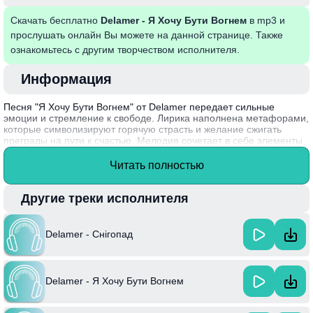
Скачать бесплатно
Delamer - Я Хочу Бути Вогнем
в mp3 и
прослушать онлайн Вы можете на данной странице. Также
ознакомьтесь с другим творчеством исполнителя.
Информация
Песня "Я Хочу Бути Вогнем" от Delamer передает сильные
эмоции и стремление к свободе. Лирика наполнена метафорами,
которые символизируют горячую страсть и желание сжигать
преграды на пути к счастью. Мелодия сочетает в себе элементы
мощной ритмики и меланхолии, что делает её особенно
запоминающейся и вдохновляющей. В ней звучит призыв к
Читать полностью
внутренней трансформации и самовыражению, что резонирует с
многими слушателями, стремящимися проявить свою
индивидуальность.
Другие треки исполнителя
Интересный факт: Delamer начал свой музыкальный путь в
подростковом возрасте, экспериментируя с разными жанрами и
Delamer - Снігопад
стилями, прежде чем найти свой уникальный звук.
Delamer - Я Хочу Бути Вогнем