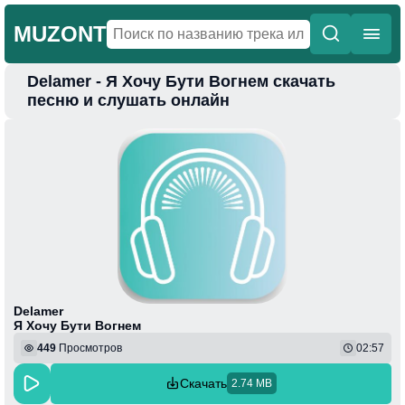
MUZONT
Delamer - Я Хочу Бути Вогнем скачать
Главная
песню и слушать онлайн
Новинки
Популярная
Поп
Фонк
Колыбельные
Веселая
Delamer
Я Хочу Бути Вогнем
449
Просмотров
02:57
Скачать
2.74 MB