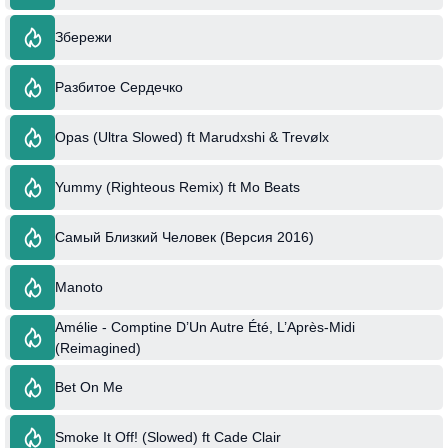
Збережи
Разбитое Сердечко
Opas (Ultra Slowed) ft Marudxshi & Trevølx
Yummy (Righteous Remix) ft Mo Beats
Самый Близкий Человек (Версия 2016)
Manoto
Amélie - Comptine D’Un Autre Été, L’Après-Midi
(Reimagined)
Bet On Me
Smoke It Off! (Slowed) ft Cade Clair