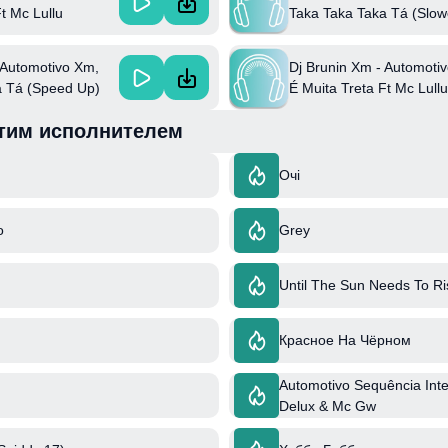
t Mc Lullu
Taka Taka Taka Tá (Slow
(Feat. Kinechan) Ft Mc L
Mc Erikah
 Automotivo Xm,
Dj Brunin Xm - Automoti
a Tá (Speed Up)
É Muita Treta Ft Mc Lull
n) Ft Mc Lullu &
Erikah
тим исполнителем
Очі
o
Grey
Until The Sun Needs To Ri
Красное На Чёрном
Automotivo Sequência Inter
Delux & Mc Gw