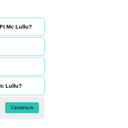
Ft Mc Lullu?
c Lullu?
Связаться