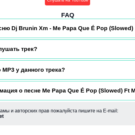
Слушать на YouTube
FAQ
сню Dj Brunin Xm - Me Papa Que É Pop (Slowed) 
лушать трек?
 MP3 у данного трека?
ация о песне Me Papa Que É Pop (Slowed) Ft M
амы и авторских прав пожалуйста пишите на E-mail:
et