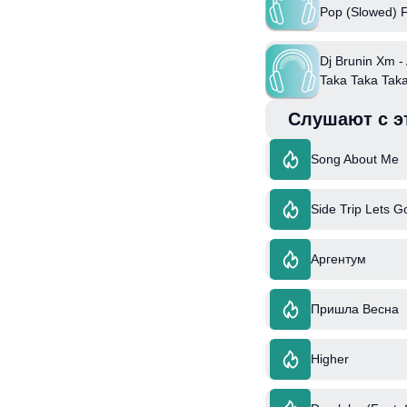
Pop (Slowed) F
Dj Brunin Xm -
Taka Taka Tak
(Feat. Kinecha
Слушают с э
Mc Erikah
Song About Me
Side Trip Lets G
Аргентум
Пришла Весна
Higher