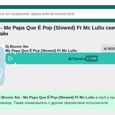
 - Me Papa Que É Pop (Slowed) Ft Mc Lullu ск
винки
Популярная
Поп
Фонк
Колыбель
айн
Dj Brunin Xm
3033
Me Papa Que É Pop (Slowed) Ft Mc Lullu
Скачать
2.2 MB
j Brunin Xm - Me Papa Que É Pop (Slowed) Ft Mc Lullu
в mp3 и пр
ранице. Также ознакомьтесь с другим творчеством исполнителя.