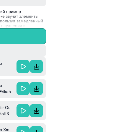
кий пример
ке звучат элементы
спользуя замедленный
ие ощущения и
стили, что сделало его
vo
vo
Erikah
tir Ou
doll &
vo Xm,