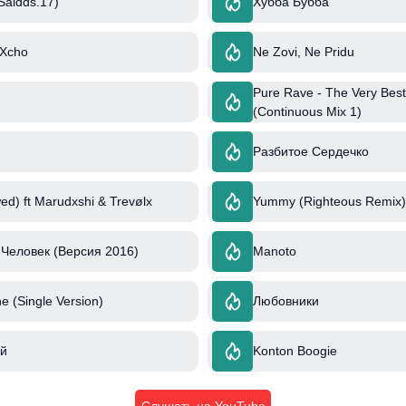
Saidds.17)
Хубба Бубба
 Xcho
Ne Zovi, Ne Pridu
Pure Rave - The Very Best
(Continuous Mix 1)
Разбитое Сердечко
ed) ft Marudxshi & Trevølx
Yummy (Righteous Remix) 
Человек (Версия 2016)
Manoto
e (Single Version)
Любовники
й
Konton Boogie