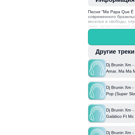
Песня "Me Papa Que É 
современного бразильс
веселья и свободы, от
темп, артист создает у
эмоциональную сторон
DJ Brunin Xm стал изв
востребованным исполн
Другие трек
Dj Brunin Xm -
Amar, Ma Ma M
Bibi Babydoll 
Dj Brunin Xm 
Pop (Super Slo
Dj Brunin Xm -
Galático Ft Mc
Mary Maii
Dj Brunin Xm 