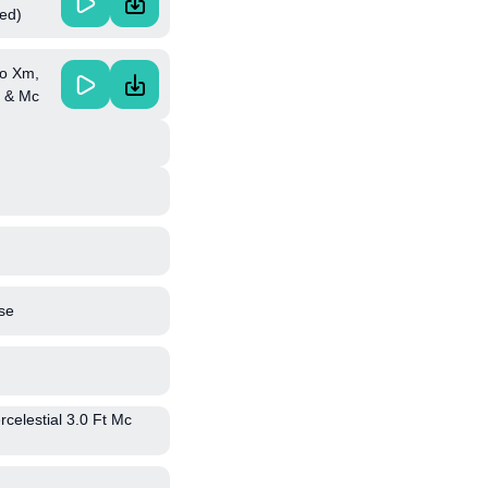
ed)
ullu &
vo Xm,
u & Mc
se
celestial 3.0 Ft Mc