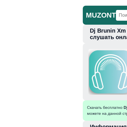
MUZONT
Dj Brunin Xm
Главная
Но
слушать онл
Скачать бесплатно
D
можете на данной ст
Информация