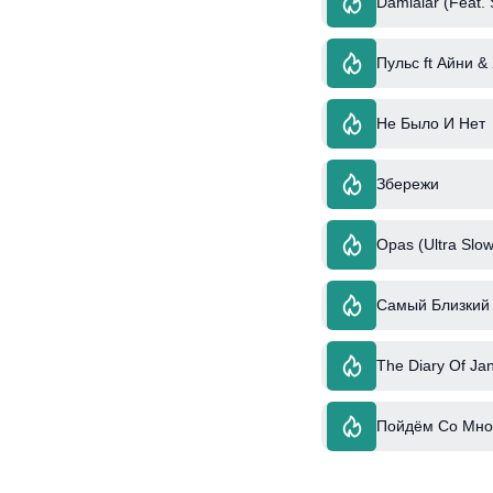
Damlalar (Feat. 
Пульс ft Айни &
Не Было И Нет
Збережи
Opas (Ultra Slow
Самый Близкий 
The Diary Of Jan
Пойдём Со Мно