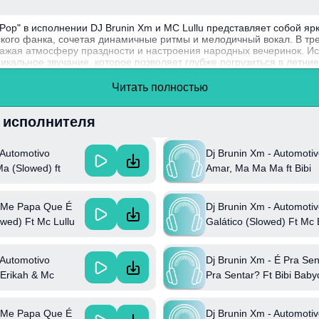
Pop" в исполнении DJ Brunin Xm и MC Lullu представляет собой яр
кого фанка, сочетая динамичные ритмы и мелодичный вокал. В тре
ражая атмосферу праздности и настроения народных вечеринок. И
никальное звучание, которое позволяет глубже погрузиться в летн
у музыки.
Читать полностью
естен благодаря своему умению смешивать различные музыкальные 
ителем на сцене бразильского фанка.
и исполнителя
 Automotivo
Dj Brunin Xm - Automoti
a (Slowed) ft
Amar, Ma Ma Ma ft Bibi
& Mc Erikah
Babydoll & Mc Erikah
- Me Papa Que É
Dj Brunin Xm - Automoti
wed) Ft Mc Lullu
Galático (Slowed) Ft Mc 
& Mc Mary Maii
 Automotivo
Dj Brunin Xm - É Pra Sen
 Erikah & Mc
Pra Sentar? Ft Bibi Baby
Bruderr
- Me Papa Que É
Dj Brunin Xm - Automoti