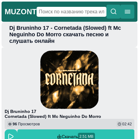
MUZONT
Dj Bruninho 17 - Cornetada (Slowed) ft Mc
Главная
Neguinho Do Morro скачать песню и
слушать онлайн
Новинки
Популярная
Поп
Фонк
Колыбельные
Веселая
Dj Bruninho 17
Cornetada (Slowed) ft Mc Neguinho Do Morro
96
Просмотров
02:42
Скачать
2.51 MB