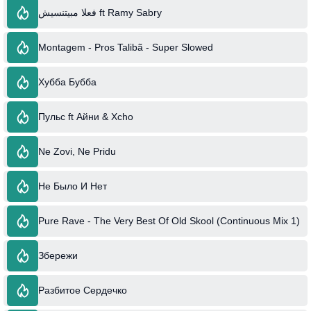
فعلا مبيتنسيش ft Ramy Sabry
Montagem - Pros Talibã - Super Slowed
Хубба Бубба
Пульс ft Айни & Xcho
Ne Zovi, Ne Pridu
Не Было И Нет
Pure Rave - The Very Best Of Old Skool (Continuous Mix 1)
Збережи
Разбитое Сердечко