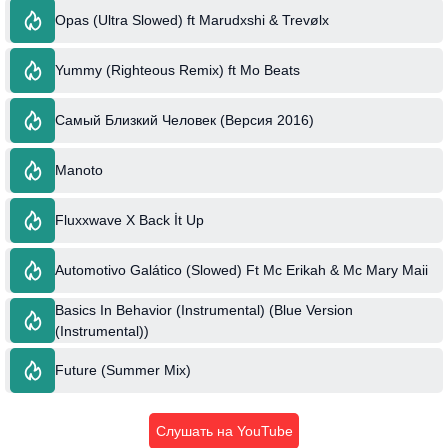
Opas (Ultra Slowed) ft Marudxshi & Trevølx
Yummy (Righteous Remix) ft Mo Beats
Самый Близкий Человек (Версия 2016)
Manoto
Fluxxwave X Back İt Up
Automotivo Galático (Slowed) Ft Mc Erikah & Mc Mary Maii
Basics In Behavior (Instrumental) (Blue Version
(Instrumental))
Future (Summer Mix)
Слушать на YouTube