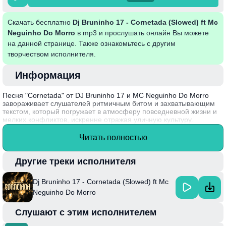
Скачать бесплатно
Dj Bruninho 17 - Cornetada (Slowed) ft Mc
Neguinho Do Morro
в mp3 и прослушать онлайн Вы можете
на данной странице. Также ознакомьтесь с другим
творчеством исполнителя.
Информация
Песня "Cornetada" от DJ Bruninho 17 и MC Neguinho Do Morro
завораживает слушателей ритмичным битом и захватывающим
текстом, который погружает в атмосферу повседневной жизни и
мелких конфликтов, искренне отражая уличную культуру.
Сочетание хип-хопа и бразильского фанк-музыки создаёт
динамичное звучание, которое легко запоминается и заставляет
Читать полностью
двигаться под ритм. Вариант в замедленном темпе придаёт
произведению новую глубину, позволяя лучше ощутить
настроение и смысл текста.
Другие треки исполнителя
Интересный факт: MC Neguinho Do Morro, один из ярких
Dj Bruninho 17 - Cornetada (Slowed) ft Mc
представителей бразильской музыки, начал свою карьеру в
подростковом возрасте, выступая на уличных вечеринках и
Neguinho Do Morro
быстро завоевал популярность в округе.
Слушают с этим исполнителем