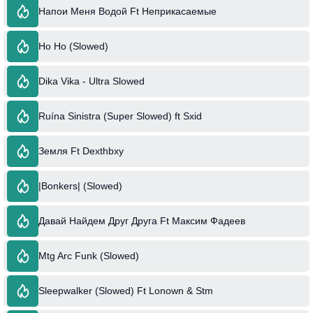
Напои Меня Водой Ft Неприкасаемые
Ho Ho (Slowed)
Dika Vika - Ultra Slowed
Ruína Sinistra (Super Slowed) ft Sxid
Земля Ft Dexthbxy
|Bonkers| (Slowed)
Давай Найдем Друг Друга Ft Максим Фадеев
Mtg Arc Funk (Slowed)
Sleepwalker (Slowed) Ft Lonown & Stm