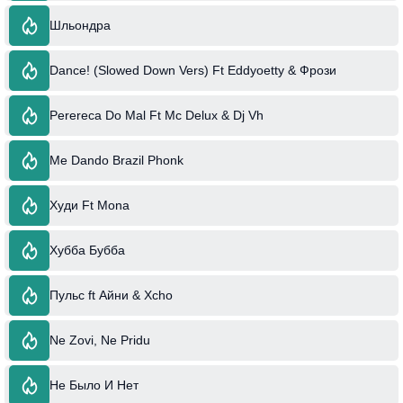
Шльондра
Dance! (Slowed Down Vers) Ft Eddyoetty & Фрози
Perereca Do Mal Ft Mc Delux & Dj Vh
Me Dando Brazil Phonk
Худи Ft Mona
Хубба Бубба
Пульс ft Айни & Xcho
Ne Zovi, Ne Pridu
Не Было И Нет