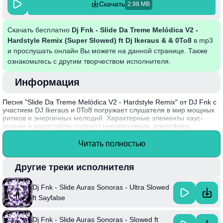
Скачать
2.98 MB
Скачать бесплатно
Dj Fnk - Slide Da Treme Melódica V2 -
Hardstyle Remix (Super Slowed) ft Dj Ikeraus & & 0To8
в mp3
и прослушать онлайн Вы можете на данной странице. Также
ознакомьтесь с другим творчеством исполнителя.
Информация
Песня "Slide Da Treme Melódica V2 - Hardstyle Remix" от DJ Fnk с
участием DJ Ikeraus и 0To8 погружает слушателя в мир мощных
ритмов и энергичных мелодий. Характерные элементы хаус-
музыки и хардстайла создают неповторимую атмосферу,
заставляя движение даже самых скромных. Эта версия,
замедленная до изысканных звуковых нюансов, раскрывает
Читать полностью
новый уровень звукового восприятия и глубины композиции.
Слушая трек, можно ощутить, как энергии и эмоции
переплетаются, создавая незабываемый опыт.
Другие треки исполнителя
Интересный факт: DJ Fnk известен своим уникальным стилем и
Dj Fnk - Slide Auras Sonoras - Ultra Slowed
подходом к созданию ремиксов, что позволяет ему выделяться
на фоне множества исполнителей в электронной музыке.
ft Sayfalse
Dj Fnk - Slide Auras Sonoras - Slowed ft