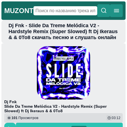
MUZONT
Dj Fnk - Slide Da Treme Melódica V2 -
Главная
Hardstyle Remix (Super Slowed) ft Dj Ikeraus
& & 0To8 скачать песню и слушать онлайн
Новинки
Популярная
Поп
Фонк
Колыбельные
Веселая
Dj Fnk
Slide Da Treme Melódica V2 - Hardstyle Remix (Super
Slowed) ft Dj Ikeraus & & 0To8
101
Просмотров
03:12