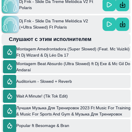
Dj Fnk - Slide Da Treme Melódica V2 Ft
Polaris
Dj Fnk - Slide Da Treme Melódica V2
(+Ultra Slowed) Ft Polaris
Слушают с этим исполнителем
Montagem Amedrontadora (Super Slowed) (Feat. Mc Vuiziki)
Ft Dj Wizard & Dj Léo Da 17
Montagem Beat Absurdo (Ultra Slowed) ft Dj Exe & Mc Gil Do
Andaraí
Auditorium - Slowed + Reverb
Wait A Minute! (Tik Tok Edit)
Лучшая Музыка Для Тренировок 2023 Ft Music For Training
& Music For Sports And Gym & Музыка Для Тренировок
Popular ft Besomage & Bran