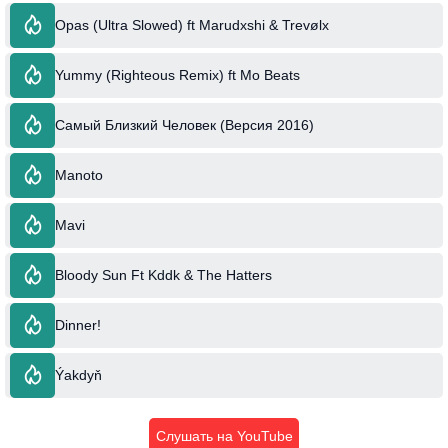
Opas (Ultra Slowed) ft Marudxshi & Trevølx
Yummy (Righteous Remix) ft Mo Beats
Самый Близкий Человек (Версия 2016)
Manoto
Mavi
Bloody Sun Ft Kddk & The Hatters
Dinner!
Ýakdyň
Слушать на YouTube