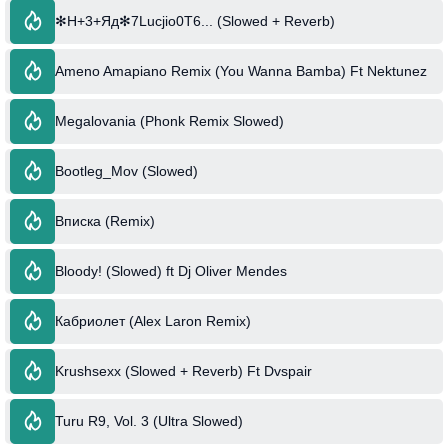
✻H+3+Яд✻7Lucjio0T6... (Slowed + Reverb)
Ameno Amapiano Remix (You Wanna Bamba) Ft Nektunez
Megalovania (Phonk Remix Slowed)
Bootleg_Mov (Slowed)
Вписка (Remix)
Bloody! (Slowed) ft Dj Oliver Mendes
Кабриолет (Alex Laron Remix)
Krushsexx (Slowed + Reverb) Ft Dvspair
Turu R9, Vol. 3 (Ultra Slowed)