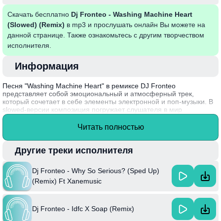
Скачать бесплатно
Dj Fronteo - Washing Machine Heart
(Slowed) (Remix)
в mp3 и прослушать онлайн Вы можете на
данной странице. Также ознакомьтесь с другим творчеством
исполнителя.
Информация
Песня "Washing Machine Heart" в ремиксе DJ Fronteo
представляет собой эмоциональный и атмосферный трек,
который сочетает в себе элементы электронной и поп-музыки. В
slowed-версии композиция погружает слушателя в мир
меланхолии и размышлений, создавая уникальное настроение.
Лирика затрагивает темы любви, потерь и внутренней борьбы,
Читать полностью
что делает её особенно близкой многим. Музыка в таком
исполнении пробуждает чувства и уносит в мир воспоминаний,
позволяя каждому найти что-то свое.
Другие треки исполнителя
DJ Fronteo, известный своим умением сочетать разные
Dj Fronteo - Why So Serious? (Sped Up)
музыкальные стили, продолжает удивлять слушателей
оригинальными интерпретациями и уникальным звучанием, что
(Remix) Ft Xanemusic
делает его работы особенно запоминающимися в электронной
сцене.
Dj Fronteo - Idfc X Soap (Remix)