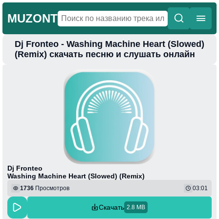
MUZONT
Dj Fronteo - Washing Machine Heart (Slowed)
Главная
(Remix) скачать песню и слушать онлайн
Новинки
Популярная
Поп
Фонк
Колыбельные
Веселая
Dj Fronteo
Washing Machine Heart (Slowed) (Remix)
1736
Просмотров
03:01
Скачать
2.8 MB