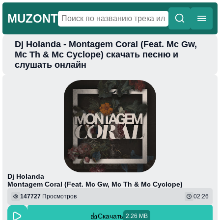
MUZONT
Dj Holanda - Montagem Coral (Feat. Mc Gw,
Главная
Mc Th & Mc Cyclope) скачать песню и
слушать онлайн
Новинки
Популярная
Поп
Фонк
Колыбельные
Веселая
Dj Holanda
Montagem Coral (Feat. Mc Gw, Mc Th & Mc Cyclope)
147727
Просмотров
02:26
Скачать
2.26 MB