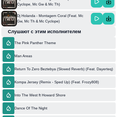
Cyclope, Mc Gw & Mc Th)
Dj Holanda - Montagem Coral (Feat. Mc
Gw, Mc Th & Mc Cyclope)
Слушают с этим исполнителем
The Pink Panther Theme
Man Areas
Return To Zero Beztebya (Slowed Reverb) (Feat. Dayerteq)
Kompa Jersey (Remix - Sped Up) (Feat. Frozy808)
Into The West ft Howard Shore
Dance Of The Night