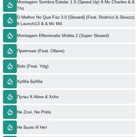
Montagem Sombra Estelar 1.0 (Speed Up) ft Mc Charles & &
Thz
O Melhor No Que Faz 3.0 [Slowed] (Feat. Rodricci & Slowzz)
ft Launch13 & & Mc M4
Montagem Effeminatio Molitia 2 (Super Slowed)
Приятная (Feat. Ollane)
Bolo (Feat. Ydg)
Хубба Бубба
Пульс ft Айни & Xcho
Ne Zovi, Ne Pridu
Не Было И Нет