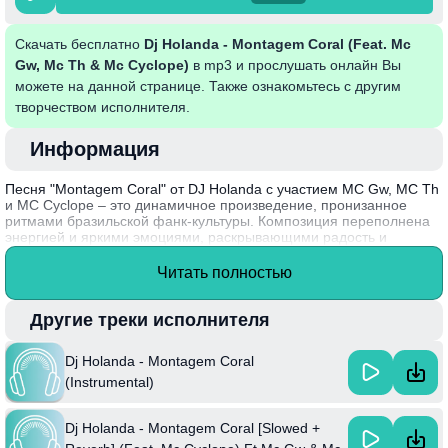
Скачать бесплатно
Dj Holanda - Montagem Coral (Feat. Mc
Gw, Mc Th & Mc Cyclope)
в mp3 и прослушать онлайн Вы
можете на данной странице. Также ознакомьтесь с другим
творчеством исполнителя.
Информация
Песня "Montagem Coral" от DJ Holanda с участием MC Gw, MC Th
и MC Cyclope – это динамичное произведение, пронизанное
ритмами бразильской фанк-культуры. Композиция переполнена
энергией и яркими эмоциями, раскрывающими радость и
свободу в уличной жизни. Тексты исполнителей отражают
повседневные реалии и стремления молодежи, создавая
Читать полностью
атмосферу единства и веселья. Зажигательные биты и мелодии
приглашают слушателей танцевать и отдаваться музыке, что
делает трек неотъемлемой частью вечеринок и мероприятий.
Другие треки исполнителя
DJ Holanda, заметная фигура в мире бразильской музыки,
Dj Holanda - Montagem Coral
активно работает над популяризацией фанк-жанра и
сотрудничает с многими известными артистами.
(Instrumental)
Dj Holanda - Montagem Coral [Slowed +