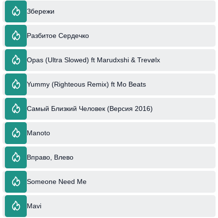
Збережи
Разбитое Сердечко
Opas (Ultra Slowed) ft Marudxshi & Trevølx
Yummy (Righteous Remix) ft Mo Beats
Самый Близкий Человек (Версия 2016)
Manoto
Вправо, Влево
Someone Need Me
Mavi