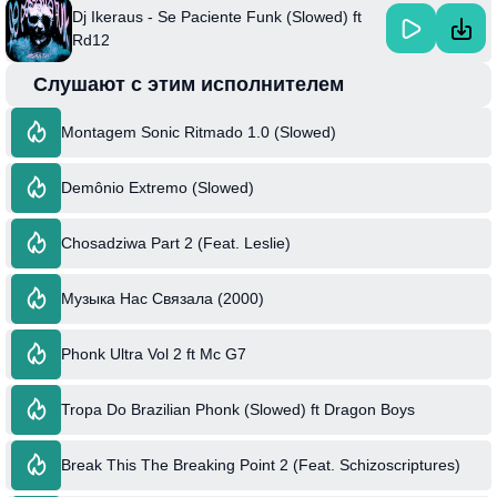
Dj Ikeraus - Se Paciente Funk (Slowed) ft
Rd12
Слушают с этим исполнителем
Montagem Sonic Ritmado 1.0 (Slowed)
Demônio Extremo (Slowed)
Chosadziwa Part 2 (Feat. Leslie)
Музыка Нас Связала (2000)
Phonk Ultra Vol 2 ft Mc G7
Tropa Do Brazilian Phonk (Slowed) ft Dragon Boys
Break This The Breaking Point 2 (Feat. Schizoscriptures)