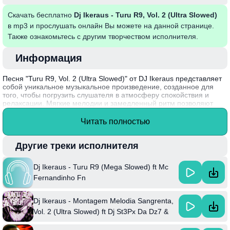
Скачать бесплатно
Dj Ikeraus - Turu R9, Vol. 2 (Ultra Slowed)
в mp3 и прослушать онлайн Вы можете на данной странице.
Также ознакомьтесь с другим творчеством исполнителя.
Информация
Песня "Turu R9, Vol. 2 (Ultra Slowed)" от DJ Ikeraus представляет
собой уникальное музыкальное произведение, созданное для
того, чтобы погрузить слушателя в атмосферу спокойствия и
релаксации. Мягкие мелодии и замедленный ритм позволяют
отвлечься от повседневной суеты и насладиться каждым
аккордом. Это трек идеально подходит для фона во время
Читать полностью
медитации или спокойных вечеров.
DJ Ikeraus известен своим умением смешивать жанры и
Другие треки исполнителя
создавать аудиопространства, которые увлекают и вдохновляют.
В песне "Turu R9, Vol. 2" он демонстрирует мастерство
Dj Ikeraus - Turu R9 (Mega Slowed) ft Mc
произведения замедленной музыки, позволяя каждому
слушателю найти свой собственный ритм и настроение.
Fernandinho Fn
Dj Ikeraus - Montagem Melodia Sangrenta,
Vol. 2 (Ultra Slowed) ft Dj St3Px Da Dz7 &
Mc Mn