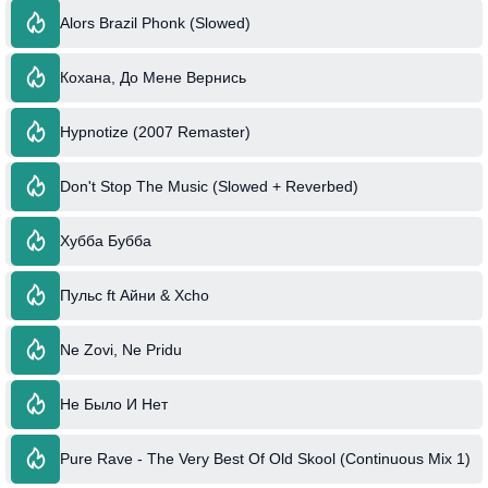
Alors Brazil Phonk (Slowed)
Кохана, До Мене Вернись
Hypnotize (2007 Remaster)
Don't Stop The Music (Slowed + Reverbed)
Хубба Бубба
Пульс ft Айни & Xcho
Ne Zovi, Ne Pridu
Не Было И Нет
Pure Rave - The Very Best Of Old Skool (Continuous Mix 1)