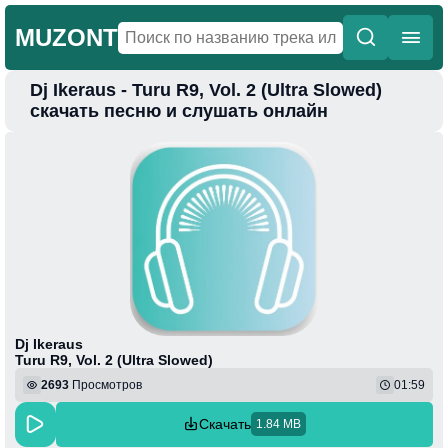
MUZONT
Dj Ikeraus - Turu R9, Vol. 2 (Ultra Slowed)
Главная
скачать песню и слушать онлайн
Новинки
Популярная
Поп
Фонк
Колыбельные
Веселая
Dj Ikeraus
Turu R9, Vol. 2 (Ultra Slowed)
2693
Просмотров
01:59
Скачать
1.84 MB