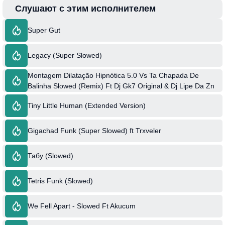
Слушают с этим исполнителем
Super Gut
Legacy (Super Slowed)
Montagem Dilatação Hipnótica 5.0 Vs Ta Chapada De
Balinha Slowed (Remix) Ft Dj Gk7 Original & Dj Lipe Da Zn
Tiny Little Human (Extended Version)
Gigachad Funk (Super Slowed) ft Trxveler
Табу (Slowed)
Tetris Funk (Slowed)
We Fell Apart - Slowed Ft Akucum