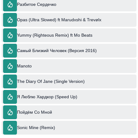
Разбитое Сердечко
Opas (Ultra Slowed) ft Marudxshi & Trevølx
Yummy (Righteous Remix) ft Mo Beats
Самый Близкий Человек (Версия 2016)
Manoto
The Diary Of Jane (Single Version)
Я Люблю Хардкор (Speed Up)
Пойдём Со Мной
Sonic Mine (Remix)