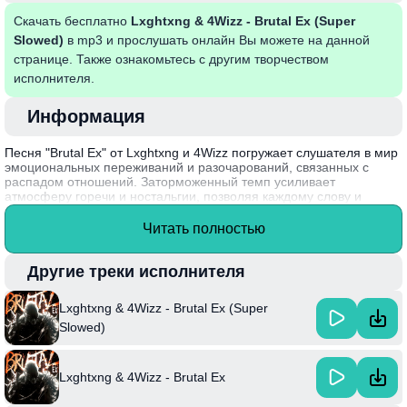
Скачать бесплатно
Lxghtxng & 4Wizz - Brutal Ex (Super
Slowed)
в mp3 и прослушать онлайн Вы можете на данной
странице. Также ознакомьтесь с другим творчеством
исполнителя.
Информация
Песня "Brutal Ex" от Lxghtxng и 4Wizz погружает слушателя в мир
эмоциональных переживаний и разочарований, связанных с
распадом отношений. Заторможенный темп усиливает
атмосферу горечи и ностальгии, позволяя каждому слову и
мелодии глубже резонировать с чувствами утраты и боли.
Артисты удачно комбинируют современные музыкальные
Читать полностью
элементы с личными переживаниями, создавая уникальный
звуковой пейзаж, который проникает в душу.
Другие треки исполнителя
Интересный факт: Lxghtxng известен своим экспериментальным
подходом к музыке, неожиданно сочетая различные жанры и
Lxghtxng & 4Wizz - Brutal Ex (Super
стили в своих треках.
Slowed)
Lxghtxng & 4Wizz - Brutal Ex