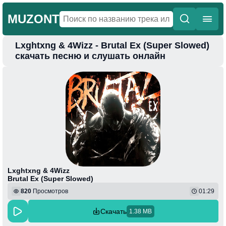
MUZONT
Lxghtxng & 4Wizz - Brutal Ex (Super Slowed)
Главная
скачать песню и слушать онлайн
Новинки
Популярная
Поп
Фонк
Колыбельные
Веселая
Lxghtxng & 4Wizz
Brutal Ex (Super Slowed)
820
Просмотров
01:29
Скачать
1.38 MB