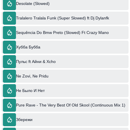
Desolate (Slowed)
Tralalero Tralala Funk (Super Slowed) ft Dj Dylanfk
Sequência Do Bmw Preto (Slowed) Ft Crazy Mano
Хубба Бубба
Пульс ft Айни & Xcho
Ne Zovi, Ne Pridu
Не Было И Нет
Pure Rave - The Very Best Of Old Skool (Continuous Mix 1)
Збережи