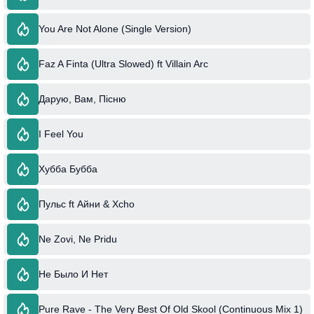
You Are Not Alone (Single Version)
Faz A Finta (Ultra Slowed) ft Villain Arc
Дарую, Вам, Пісню
I Feel You
Хубба Бубба
Пульс ft Айни & Xcho
Ne Zovi, Ne Pridu
Не Было И Нет
Pure Rave - The Very Best Of Old Skool (Continuous Mix 1)