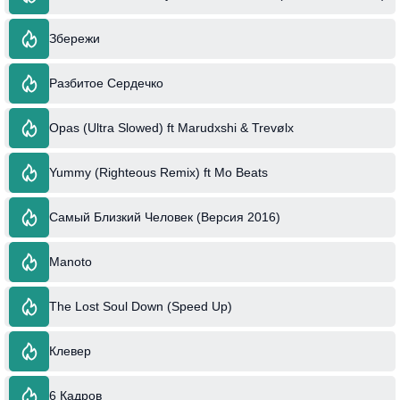
Збережи
Разбитое Сердечко
Opas (Ultra Slowed) ft Marudxshi & Trevølx
Yummy (Righteous Remix) ft Mo Beats
Самый Близкий Человек (Версия 2016)
Manoto
The Lost Soul Down (Speed Up)
Клевер
6 Кадров