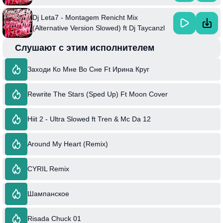
Taycanzl & & Dj Zred Da Dz7
Dj Leta7 - Montagem Renicht Mix
(Alternative Version Slowed) ft Dj Taycanzl
& & Dj Zred Da Dz7
Слушают с этим исполнителем
Заходи Ко Мне Во Сне Ft Ирина Круг
Rewrite The Stars (Sped Up) Ft Moon Cover
Hiit 2 - Ultra Slowed ft Tren & Mc Da 12
Around My Heart (Remix)
CYRIL Remix
Шампанское
Risada Chuck 01