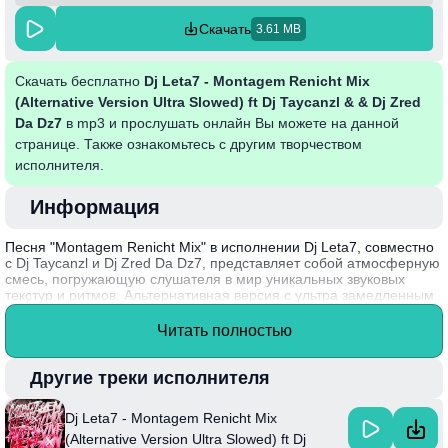
Скачать
3.61 MB
Скачать бесплатно
Dj Leta7 - Montagem Renicht Mix
(Alternative Version Ultra Slowed) ft Dj Taycanzl & & Dj Zred
Da Dz7
в mp3 и прослушать онлайн Вы можете на данной
странице. Также ознакомьтесь с другим творчеством
исполнителя.
Информация
Песня "Montagem Renicht Mix" в исполнении Dj Leta7, совместно
с Dj Taycanzl и Dj Zred Da Dz7, представляет собой атмосферную
смесь, погружающую слушателя в мир уникальных звуковых
текстур и ритмов. Альтернативная версия с ультра замедленным
темпом создает медитативное настроение, позволяя
прочувствовать каждую ноту и мелодию. Этот микс сочетает в
Читать полностью
себе элементы электронной музыки и различных музыкальных
стилей, что делает его идеальным саундтреком для
расслабления или вечерних посиделок.
Другие треки исполнителя
Факт: Dj Leta7 известен своим экспериментальным подходом к
Dj Leta7 - Montagem Renicht Mix
созданию музыки, что позволило ему занять уникальную нишу на
музыкальной сцене.
(Alternative Version Ultra Slowed) ft Dj