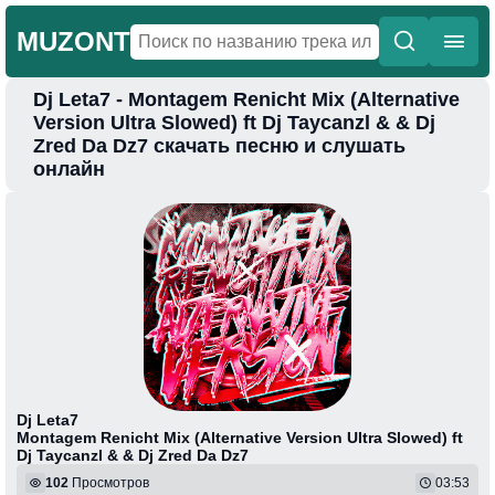
MUZONT
Dj Leta7 - Montagem Renicht Mix (Alternative
Главная
Version Ultra Slowed) ft Dj Taycanzl & & Dj
Zred Da Dz7 скачать песню и слушать
Новинки
онлайн
Популярная
Поп
Фонк
Колыбельные
Веселая
Dj Leta7
Montagem Renicht Mix (Alternative Version Ultra Slowed) ft
Dj Taycanzl & & Dj Zred Da Dz7
102
Просмотров
03:53