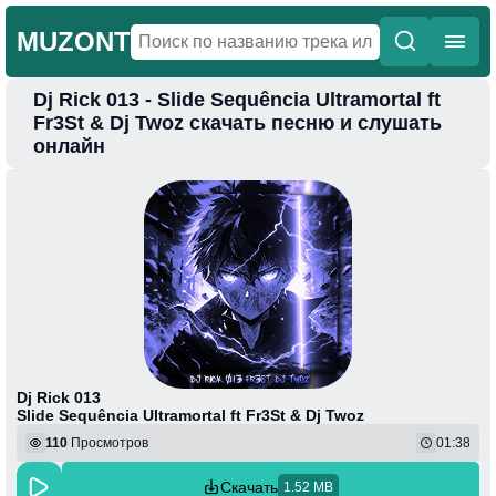
MUZONT
Dj Rick 013 - Slide Sequência Ultramortal ft
Главная
Fr3St & Dj Twoz скачать песню и слушать
онлайн
Новинки
Популярная
Поп
Фонк
Колыбельные
Веселая
Dj Rick 013
Slide Sequência Ultramortal ft Fr3St & Dj Twoz
110
Просмотров
01:38
Скачать
1.52 MB