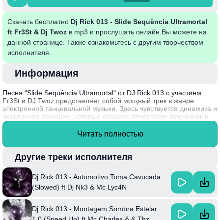
Скачать бесплатно
Dj Rick 013 - Slide Sequência Ultramortal
ft Fr3St & Dj Twoz
в mp3 и прослушать онлайн Вы можете на
данной странице. Также ознакомьтесь с другим творчеством
исполнителя.
Информация
Песня "Slide Sequência Ultramortal" от DJ Rick 013 с участием
Fr3St и DJ Twoz представляет собой мощный трек в жанре
электронной танцевальной музыки. Здесь чувствуется динамика и
энергичное звучание, которые создают атмосферу вечеринок и
клубов. Комбинация мелодичных элементов и ритмичных битов
заставляет слушателей двигаться, погружая их в мир музыки и
Читать полностью
движения. Трек отражает современный стиль музыки,
ориентированный на живое взаимодействие с публикой и
создание ярких ощущений.
Другие треки исполнителя
Записанная в сотрудничестве с талантливыми артистами, эта
Dj Rick 013 - Automotivo Toma Cavucada
композиция служит ярким примером синергии между DJ и
исполнителями, что позволяет создавать уникальные звуковые
(Slowed) ft Dj Nk3 & Mc Lyc4N
ландшафты, которые завоевывают сердца поклонников.
Интересный факт: DJ Rick 013 известен своими экспериментами
Dj Rick 013 - Montagem Sombra Estelar
в музыке, часто совмещая различные жанры и стили, что делает
его работы необычными и запоминающимися.
1.0 (Speed Up) ft Mc Charles & & Thz