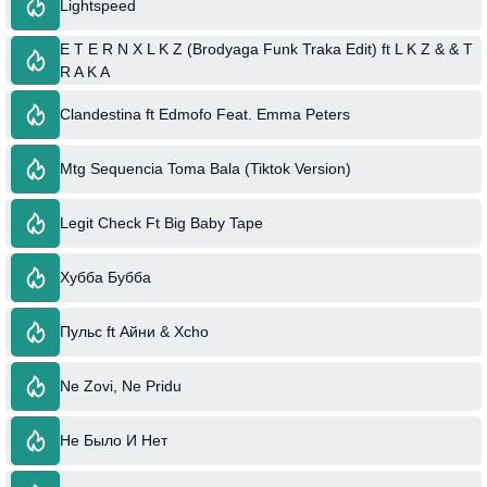
Lightspeed
E T E R N X L K Z (Brodyaga Funk Traka Edit) ft L K Z & & T
R A K A
Clandestina ft Edmofo Feat. Emma Peters
Mtg Sequencia Toma Bala (Tiktok Version)
Legit Check Ft Big Baby Tape
Хубба Бубба
Пульс ft Айни & Xcho
Ne Zovi, Ne Pridu
Не Было И Нет