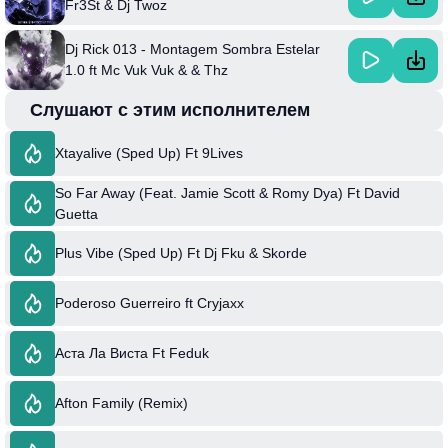
Fr3St & Dj Twoz
Dj Rick 013 - Montagem Sombra Estelar
1.0 ft Mc Vuk Vuk & & Thz
Слушают с этим исполнителем
Xtayalive (Sped Up) Ft 9Lives
So Far Away (Feat. Jamie Scott & Romy Dya) Ft David
Guetta
Plus Vibe (Sped Up) Ft Dj Fku & Skorde
Poderoso Guerreiro ft Cryjaxx
Аста Ла Виста Ft Feduk
Afton Family (Remix)