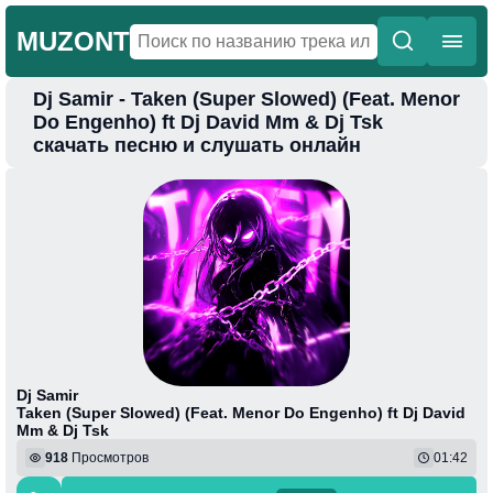
MUZONT
Dj Samir - Taken (Super Slowed) (Feat. Menor
Главная
Do Engenho) ft Dj David Mm & Dj Tsk
скачать песню и слушать онлайн
Новинки
Популярная
Поп
Фонк
Колыбельные
Веселая
Dj Samir
Taken (Super Slowed) (Feat. Menor Do Engenho) ft Dj David
Mm & Dj Tsk
918
Просмотров
01:42