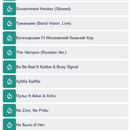
Government Hooker (Slowed)
Туманами (Band Vision, Live)
Богатырская Ft Московский Казачий Хор
The Vampire (Russian Ver.)
Ba Ba Bad ft Kybba & Busy Signal
Хубба Бубба
Пульс ft Айни & Xcho
Ne Zovi, Ne Pridu
Не Было И Нет