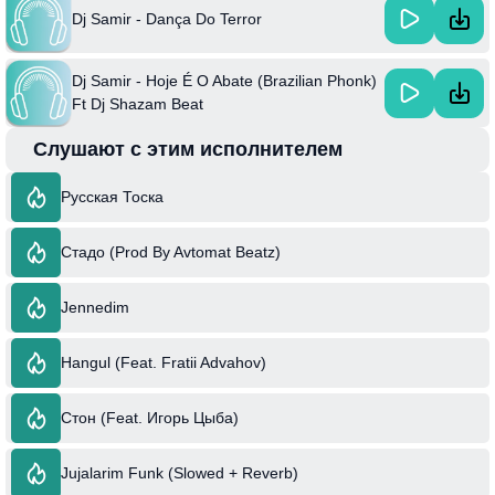
Dj Samir - Dança Do Terror
Dj Samir - Hoje É O Abate (Brazilian Phonk)
Ft Dj Shazam Beat
Слушают с этим исполнителем
Русская Тоска
Стадо (Prod By Avtomat Beatz)
Jennedim
Hangul (Feat. Fratii Advahov)
Стон (Feat. Игорь Цыба)
Jujalarim Funk (Slowed + Reverb)