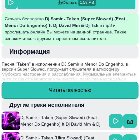
Скачать
1.58 MB
Скачать бесплатно
Dj Samir - Taken (Super Slowed) (Feat.
Menor Do Engenho) ft Dj David Mm & Dj Tsk
в mp3 и
прослушать онлайн Вы можете на данной странице. Также
ознакомьтесь с другим творчеством исполнителя.
Информация
Песня "Taken" в исполнении DJ Samir и Menor Do Engenho, в
версии Super Slowed, погружает слушателя в атмосферу
глубокого настроения и расслабления. Музыкальные элементы и
ритм создают неповторимое чувство, позволяя насладиться
каждой нотой. Этот трек идеально подходит для вечеринок, где
важно установить правильный настрой, а также для спокойных
Читать полностью
моментов отдыха. Артисты удачно сочетают свое творчество,
создавая уникальное звучание, которое запоминается надолго.
Другие треки исполнителя
Стоит отметить, что DJ Samir стал популярным благодаря своим
экспериментам со звуком, соединяя различные жанры и культуры
Dj Samir - Taken (Super Slowed) (Feat.
в своих работах, что делает его музыку актуальной и
универсальной.
Menor Do Engenho) ft Dj David Mm & Dj
Tsk
Dj Samir - Taken (Ultra Slowed) (Feat.